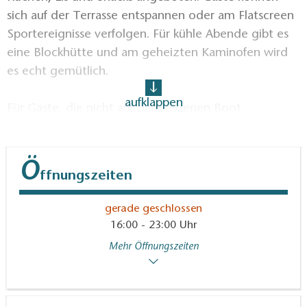
sich auf der Terrasse entspannen oder am Flatscreen
Sportereignisse verfolgen. Für kühle Abende gibt es
eine Blockhütte und am geheizten Kaminofen wird
es echt gemütlich.
aufklappen
Für Gäste, die nicht auf dem eigenen Boot
übernachten möchten, gibt es die Möglichkeit, im
komfortablen Zimmer des Jugendbildungszentrums
zu übernachten. Vollverpflegung ist möglich.
Ö
ffnungszeiten
Am Hafen werden Kanus, SUPs, Segeljollen oder
gerade geschlossen
Barkassen vermietet.Eine E-Bikes Ladestation ist am
16:00 - 23:00 Uhr
Hafen vorhanden.
Mehr Öffnungszeiten