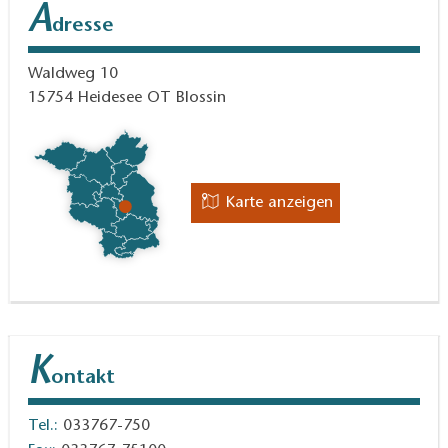
A
dresse
Waldweg 10
15754
Heidesee OT Blossin
Karte anzeigen
K
ontakt
Tel.:
033767-750