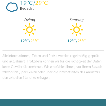
19
29
Bedeckt
Freitag
Samstag
12
23
12
25
Alle Informationen, Zeiten und Preise werden regelmäßig geprüft
und aktualisiert. Trotzdem können wir für die Richtigkeit der Daten
keine Gewähr übernehmen. Wir empfehlen Ihnen, vor Ihrem Besuch
telefonisch / per E-Mail oder über die Internetseiten des Anbieters
den aktuellen Stand zu erfragen.