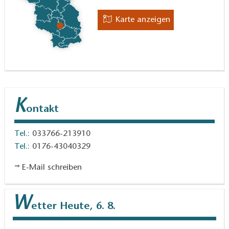
Karte anzeigen
K
ontakt
Tel.:
033766-213910
Tel.:
0176-43040329
E-Mail schreiben
W
etter
Heute, 6. 8.