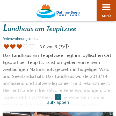
MENÜ
L
andhaus am Teupitzsee
Ferienwohnungen etc.
3.0 von 5 (3)
Das Landhaus am Teupitzsee liegt im idyllischen Ort
Egsdorf bei Teupitz. Es ist umgeben von einem
weitläufigen Naturschutzgebiet mit hügeliger Wald-
und Seenlandschaft. Das Landhaus wurde 2013/14
umfassend und aufwendig saniert und rekonstruiert.
Hier entstanden drei stilvolle Ferienwohnungen, die
insgesamt bis zu 9 Personen beherbergen können.
aufklappen
Vom Ferienhaus ist man in 100 m am nächsten
Badestrand. Das Grundstück bietet einen mit