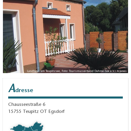
mediterranem Flair anmutenden Innenhof, der zum
Verweilen und Sonnenbaden einlädt. Am Abend
kann man hier grillen oder einfach die herrliche Ruhe
genießen.
Anfahrt
: AB A 13 - AS Teupitz 5 km, Bus im
Ort.
Landhaus am Teupitzsee, Foto: Tourismusverband Dahme-See e.V./ A.Janes
A
dresse
Chausseestraße 6
15755
Teupitz OT Egsdorf