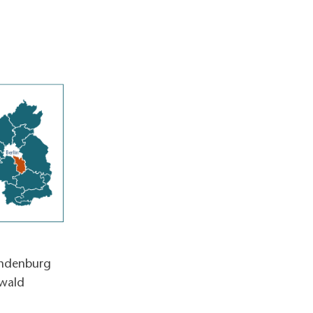
andenburg
wald