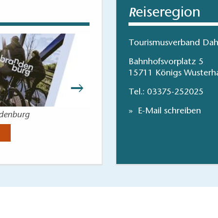
eiseregion
R
Tourismusverband Dah
Bahnhofsvorplatz 5
15711 Königs Wusterh
Tel.:
03375-252025
E-Mail schreiben
ndenburg
Wandern im 
Jetzt anse