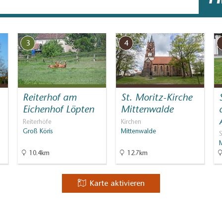
3
4
Reiterhof am
St. Moritz-Kirche
Eichenhof Löpten
Mittenwalde
Reiterhöfe
Kirchen
Groß Köris
Mittenwalde
10.4km
12.7km
Karte aktivieren