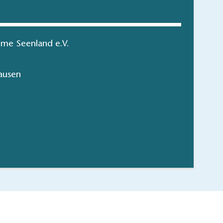
me Seenland e.V.
ausen
Dahme-Seenland
Die schönsten 
hen/bestellen