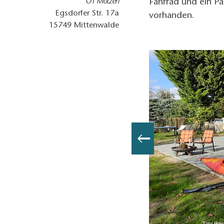
OT Motzen
Fahrrad und ein P
Egsdorfer Str. 17a
vorhanden.
15749
Mittenwalde