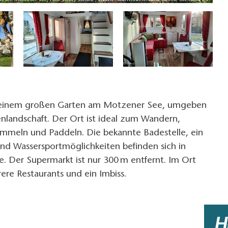
se am Motzener See, Foto: Henry Schulz , Lizenz: Tourismusverband Dahme-Seenland e.V.
n einem großen Garten am Motzener See, umgeben
nlandschaft. Der Ort ist ideal zum Wandern,
sammeln und Paddeln. Die bekannte Badestelle, ein
und Wassersportmöglichkeiten befinden sich in
. Der Supermarkt ist nur 300 m entfernt. Im Ort
ere Restaurants und ein Imbiss.
H