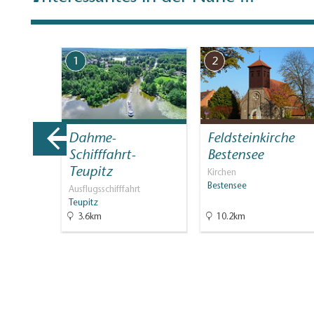
1
2
rmation
Dahme-
Feldsteinkirche
nland
Schifffahrt-
Bestensee
Teupitz
informati…
Kirchen
usen
Bestensee
Ausflugsschifffahrt
Teupitz
3.6km
10.2km