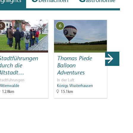
ighlights
bernachten
astronomie
5
6
7
Stadtführungen
Thomas Piede
Touris
durch die
Balloon
Dahme
Altstadt…
Adventures
Geprüfte 
Königs Wu
Stadtführungen
In der Luft
Mittenwalde
Königs Wusterhausen
12.8km
15.1km
15.6km