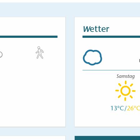
etter
W
Samstag
13
26