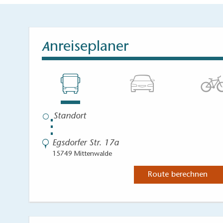
nreiseplaner
A
⋮
Egsdorfer Str. 17a
15749 Mittenwalde
Route berechnen