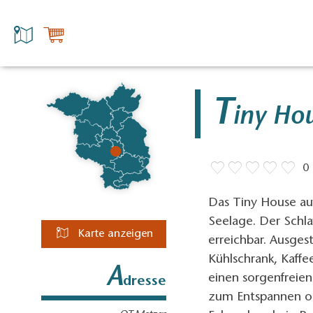
T
iny Ho
0
Das Tiny House auf
Seelage. Der Schla
Karte anzeigen
erreichbar. Ausges
Kühlschrank, Kaffe
A
einen sorgenfreien
dresse
zum Entspannen ode