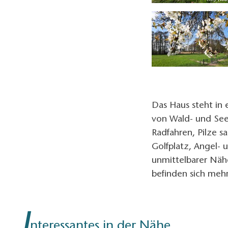
o: Henry Schulz , Lizenz: Tourismusverband Dahme-Seenland e.V.
Tiny Hou
Das Haus steht i
von Wald- und See
Radfahren, Pilze 
Golfplatz, Angel- 
unmittelbarer Nähe
befinden sich mehr
I
nteressantes in der Nähe ...