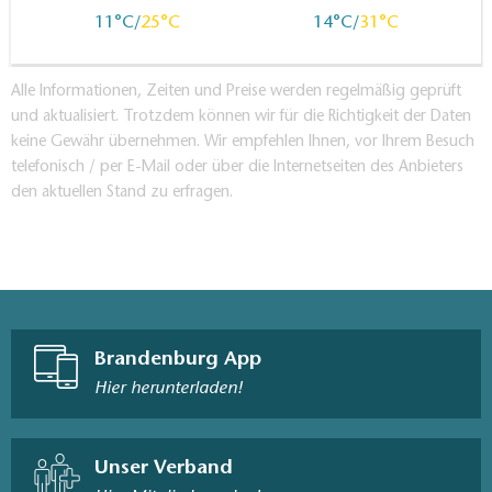
11
25
14
31
Alle Informationen, Zeiten und Preise werden regelmäßig geprüft
und aktualisiert. Trotzdem können wir für die Richtigkeit der Daten
keine Gewähr übernehmen. Wir empfehlen Ihnen, vor Ihrem Besuch
telefonisch / per E-Mail oder über die Internetseiten des Anbieters
den aktuellen Stand zu erfragen.
Brandenburg App
Hier herunterladen!
Unser Verband