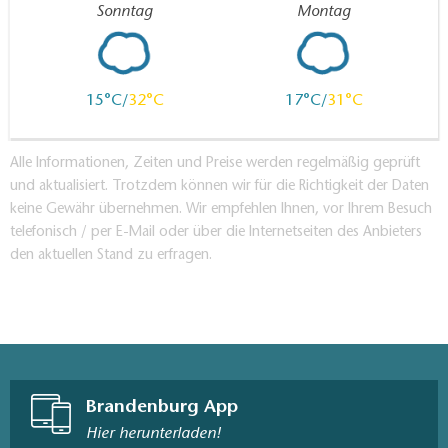
Sonntag
Montag
15
32
17
31
Alle Informationen, Zeiten und Preise werden regelmäßig geprüft
und aktualisiert. Trotzdem können wir für die Richtigkeit der Daten
keine Gewähr übernehmen. Wir empfehlen Ihnen, vor Ihrem Besuch
telefonisch / per E-Mail oder über die Internetseiten des Anbieters
den aktuellen Stand zu erfragen.
Brandenburg App
Hier herunterladen!