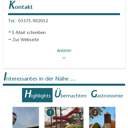
K
ontakt
Tel.:
03375-902052
E-Mail schreiben
Zur Webseite
Anbieter
I
nteressantes in der Nähe ...
H
Ü
G
ighlights
bernachten
astronomie
7
1
2