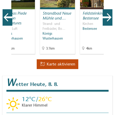
Thomas Piede
Strandbad Neue
Feldsteinkirche
Balloon
Mühle und…
Bestensee
Adventures
Strand- und
Kirchen
In der Luft
Freibäder, Bo…
Bestensee
Königs
Königs
Wusterhausen
Wusterhausen
6.2km
3.1km
4km
Karte aktivieren
W
etter
Heute, 8. 8.
12
26
Klarer Himmel