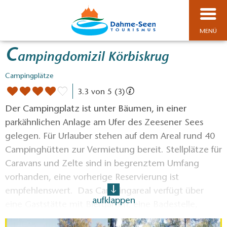
MENÜ
C
ampingdomizil Körbiskrug
Campingplätze
3.3 von 5 (3)
Der Campingplatz ist unter Bäumen, in einer
parkähnlichen Anlage am Ufer des Zeesener Sees
gelegen. Für Urlauber stehen auf dem Areal rund 40
Campinghütten zur Vermietung bereit. Stellplätze für
Caravans und Zelte sind in begrenztem Umfang
vorhanden, eine vorherige Reservierung ist
empfehlenswert. Das Campingareal verfügt über
aufklappen
eine Gaststätte mit Biergarten, eine Badestelle,
einen Volleyballplatz und einen Spielplatz. Für