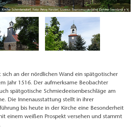
Kirche Schenkendorf, Foto: Petra Förster, Lizenz: Tourismusverband Dahme-Seenland e.V.
t sich an der nördlichen Wand ein spätgotischer
dem Jahr 1516. Der aufmerksame Beobachter
uch spätgotische Schmiedeeisenbeschläge am
e. Die Innenausstattung stellt in ihrer
sführung bis heute in der Kirche eine Besonderheit
t mit einem weißen Prospekt versehen und stammt
.