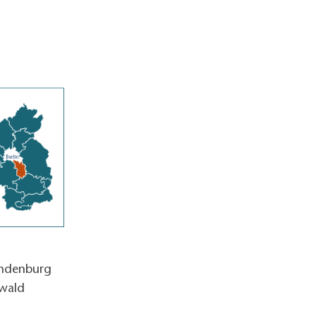
andenburg
wald