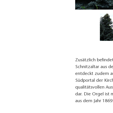
o: Petra Förster, Lizenz: Tourismusverband Dahme-Seenland e.V.
Zusätzlich befinde
Schnitzaltar aus 
entdeckt zudem a
Südportal der Kirch
qualitätsvollen Au
dar. Die Orgel is
aus dem Jahr 1869