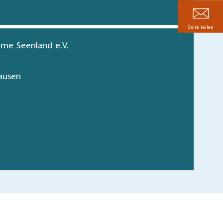
Seite teilen
me Seenland e.V.
ausen
Dahme-Seenland
Radk
hen/bestellen