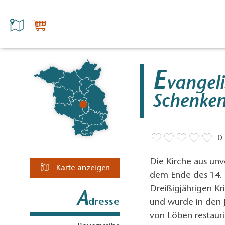
E
vangeli
Schenken
0
Die Kirche aus unv
Karte anzeigen
dem Ende des 14. 
Dreißigjährigen K
A
dresse
und wurde in den 
von Löben restauri