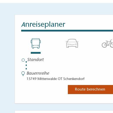
nreiseplaner
A
⋮
Bauernreihe
15749 Mittenwalde OT Schenkendorf
Route berechnen