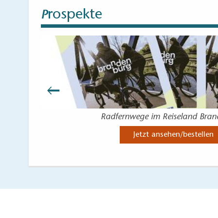
rospekte
P
Radfernwege im Reiseland Bra
Jetzt ansehen/bestellen