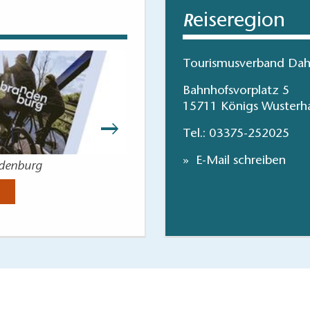
eiseregion
R
Tourismusverband Dah
Bahnhofsvorplatz 5
15711 Königs Wusterh
Tel.:
03375-252025
E-Mail schreiben
ndenburg
Angeln im 
Jetzt anse