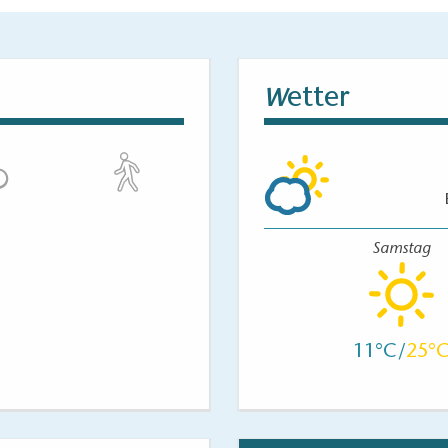
etter
W
Samstag
11
25