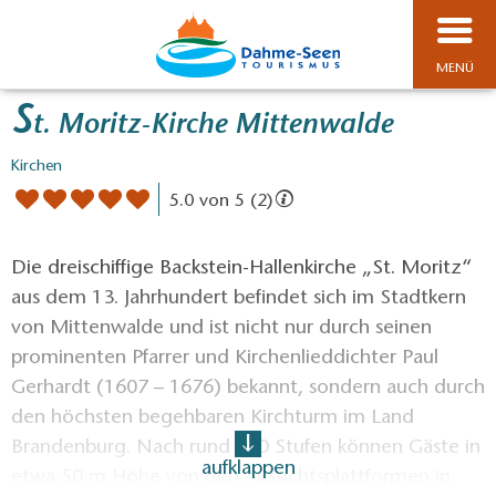
MENÜ
S
t. Moritz-Kirche Mittenwalde
Kirchen
5.0 von 5 (2)
Die dreischiffige Backstein-Hallenkirche „St. Moritz“
aus dem 13. Jahrhundert befindet sich im Stadtkern
von Mittenwalde und ist nicht nur durch seinen
prominenten Pfarrer und Kirchenlieddichter Paul
Gerhardt (1607 – 1676) bekannt, sondern auch durch
den höchsten begehbaren Kirchturm im Land
Brandenburg. Nach rund 200 Stufen können Gäste in
aufklappen
etwa 50 m Höhe von den Aussichtsplattformen in