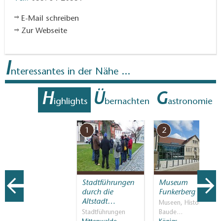
E-Mail schreiben
Zur Webseite
I
nteressantes in der Nähe ...
H
Ü
G
ighlights
bernachten
astronomie
1
2
Stadtführungen
Museum
durch die
Funkerberg
Altstadt…
Museen, Historische
Stadtführungen
Baude…