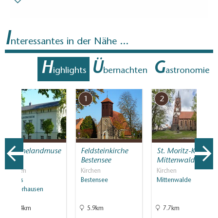
Besucherparkplätze
I
Entfernung der Besucherparkplätze zum Eingang (in
nteressantes in der Nähe ...
Meter, ca.): 100
Bodenbelag
H
Ü
G
ighlights
bernachten
astronomie
Überall ebener, stolperfreier Bodenbelag (innen und
außen)
7
1
2
Weitere Angaben
Bequeme Anreise mit den öffentlichen Verkehrsmitteln
möglich
Dahmelandmuse
Feldsteinkirche
St. Moritz-Kirche
um
Bestensee
Mittenwalde
Museen
Kirchen
Kirchen
Königs
Bestensee
Mittenwalde
Wusterhausen
10.4km
5.9km
7.7km