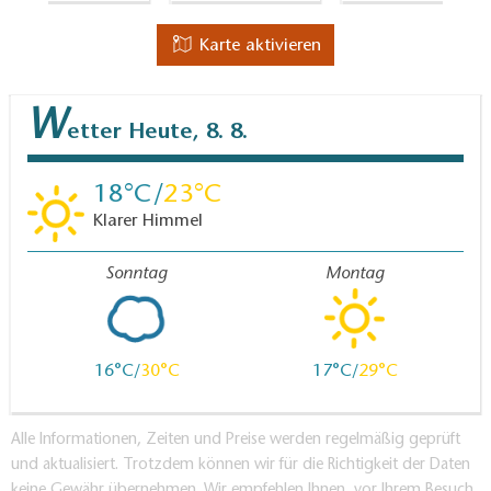
Karte aktivieren
W
etter
Heute, 8. 8.
18
23
Klarer Himmel
Sonntag
Montag
16
30
17
29
Alle Informationen, Zeiten und Preise werden regelmäßig geprüft
und aktualisiert. Trotzdem können wir für die Richtigkeit der Daten
keine Gewähr übernehmen. Wir empfehlen Ihnen, vor Ihrem Besuch