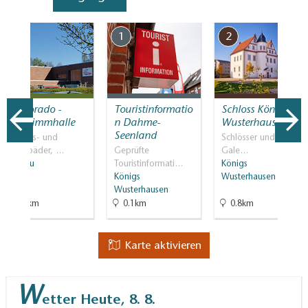
7
1
2
Wildorado -
Touristinformatio
Schloss Königs
Schwimmhalle
n Dahme-
Wusterhausen
Seenland
Erlebnis- und
Schlösser und Parks,
Spaßbäder, …
Geprüfte
Gale…
Wildau
Touristinformati…
Königs
Königs
Wusterhausen
Wusterhausen
2.7km
0.1km
0.8km
Karte aktivieren
W
etter
Heute, 8. 8.