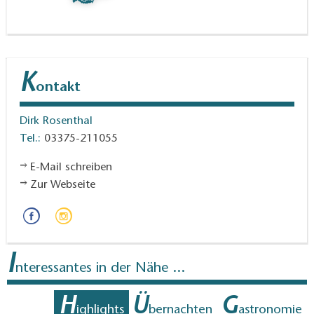
K
ontakt
Dirk Rosenthal
Tel.:
03375-211055
E-Mail schreiben
Zur Webseite
I
nteressantes in der Nähe ...
H
Ü
G
ighlights
bernachten
astronomie