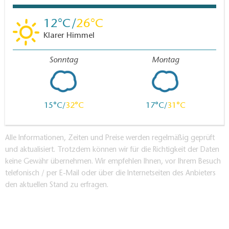
12
26
Klarer Himmel
Sonntag
Montag
15
32
17
31
Alle Informationen, Zeiten und Preise werden regelmäßig geprüft
und aktualisiert. Trotzdem können wir für die Richtigkeit der Daten
keine Gewähr übernehmen. Wir empfehlen Ihnen, vor Ihrem Besuch
telefonisch / per E-Mail oder über die Internetseiten des Anbieters
den aktuellen Stand zu erfragen.