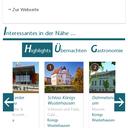
Zur Webseite
I
nteressantes in der Nähe ...
H
Ü
G
ighlights
bernachten
astronomie
7
1
2
A10 Center
Schloss Königs
Dahmelandmuse
Wildau
Wusterhausen
um
Geschäfte &
Schlösser und Parks,
Museen
Einkaufszentr…
Gale…
Königs
Wildau
Königs
Wusterhausen
Wusterhausen