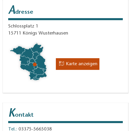
A
dresse
Schlossplatz 1
15711
Königs Wusterhausen
Karte anzeigen
K
ontakt
Tel.:
03375-5665038