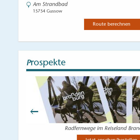
Am Strandbad
15754 Gussow
Route berechnen
rospekte
P
Radfernwege im Reiseland Bra