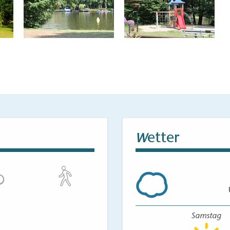
etter
W
Samstag