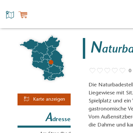
N
aturba
0
Die Naturbadestel
Liegewiese mit Si
Karte anzeigen
Spielplatz und ein 
gastronomische Ver
A
Vom Außensitzberei
dresse
die Dahme und kan