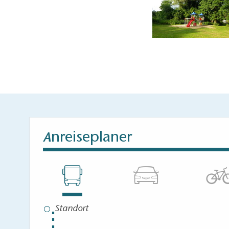
nreiseplaner
A
⋮