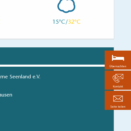
15
32
Übernachten
me Seenland e.V.
Kontakt
ausen
Seite teilen
m Dahme-Seenland
I