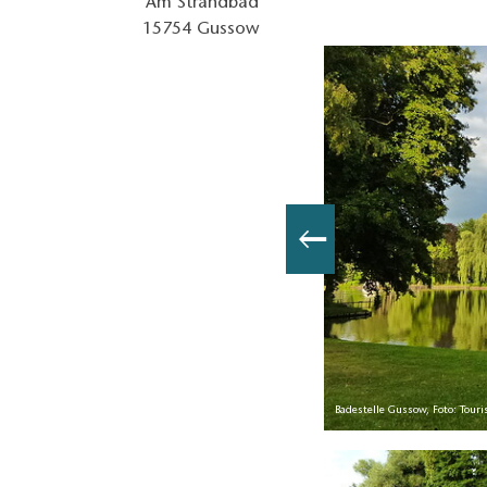
Am Strandbad
15754
Gussow
Badestelle Gussow, Foto: Tour
o: Pauline Kaiser, Lizenz: Tourismusverband Dahme-Seenland e.V.