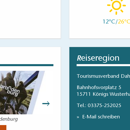
12
26
eiseregion
R
Tourismusverband Dah
Bahnhofsvorplatz 5
15711 Königs Wusterh
Tel.:
03375-252025
E-Mail schreiben
ndenburg
Tourentipps i