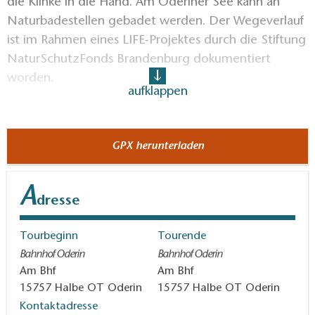
die Klinke in die Hand. Am Oderiner See kann an
Naturbadestellen gebadet werden. Der Wegeverlauf
ist im Rahmen eines LIFE-Projektes durch die Stiftung
NaturSchutzFonds Brandenburg dokumentiert
worden.
aufklappen
Länge:
14 km, 3,5 bis 5 Stunden
GPX herunterladen
Start / Ziel:
A
dresse
Bahnhof Oderin
Tourbeginn
Tourende
Wegeführung:
Bahnhof Oderin - Oderiner See
Bahnhof Oderin
Bahnhof Oderin
(West) - Landstraße L74 - Oderiner See (Ost) -
Am Bhf
Am Bhf
Bahnhof Oderin
15757
Halbe OT Oderin
15757
Halbe OT Oderin
Kontaktadresse