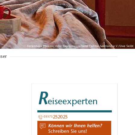
Ferienhaus Phoenix, Foto: Tourismusverband Dahme-Seenland e.V./Uwe Seibt
ser
R
eiseexperten
252025​
03375