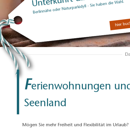
Berlinnähe oder Naturparkidyll - Sie haben die Wahl.
hier bu
Da
F
erienwohnungen und
Seenland
Mögen Sie mehr Freiheit und Flexibilität im Urlau