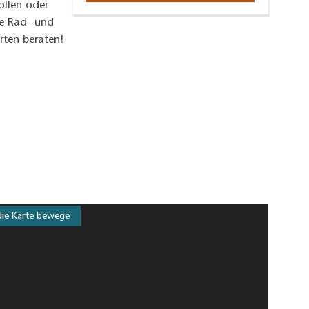
ollen oder
he Rad- und
rten beraten!
die Karte bewege