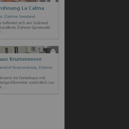
 Stadt Teupitz mit dem Ortsteil
iegt im schönen Naturpark…
wohnung Schüler
n, Dahme-Seenland
wohnung befindet sich in der
ge eines Hauses in einer