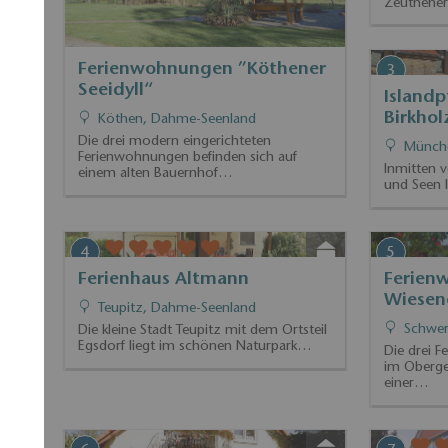
Ferienwohnungen ”Köthener
Lakevi
Seeidyll“
Zeuthe
Köthen, Dahme-Seenland
Die beide
sich in r
Die drei modern eingerichteten
Zeuthener
Ferienwohnungen befinden sich auf
einem alten Bauernhof…
3
4
Islandpferdegestüt "Gut
Ferien
Birkholz"
Teupit