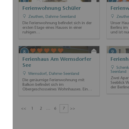
Münchehofe, Dahme-Seenland
Die kleine
Egsdorf l
Inmitten von idyllischen Wiesen, Wäldern
und Seen liegt Gut Birkholz. Auf dem…
5
6
Ferienwohnungen im
Ferien
Wiesencafe Schwerin
Zeuthe
Schwerin, Dahme-Seenland
Die Ferien
ersten Eta
Die drei Ferienwohnungen befinden sich
ruhigen…
im Obergeschoss des „Wiesencafes“ auf
einer…