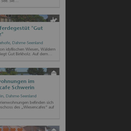
ew Appartements
n, Dahme-Seenland
n Ferienwohnungen befinden
uhiger Umgebung direkt am
 See. Sie…
haus Altmann
z, Dahme-Seenland