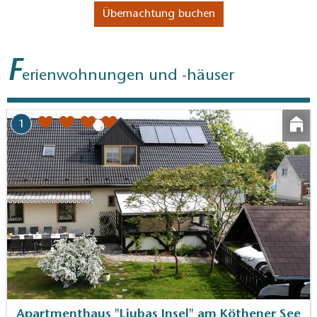
Übernachtung buchen
F
erienwohnungen und -häuser
1
Apartmenthaus "Liubas Insel" am Köthener See