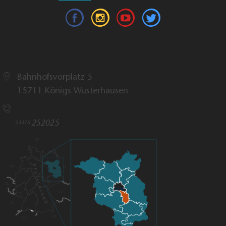
Tourismusverband Dahme-Seenland e.V.
Bahnhofsvorplatz 5​
15711 Königs Wusterhausen
Touristinfo
252025​
03375