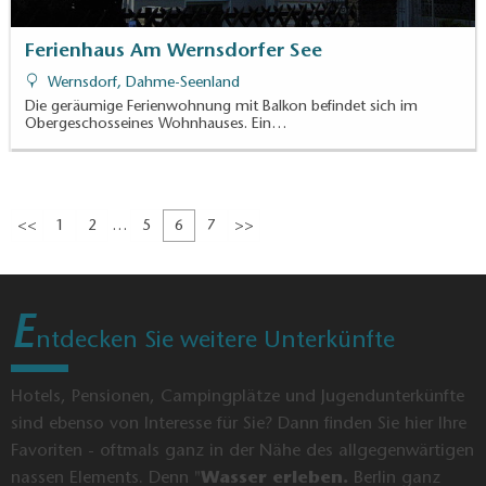
Ferienhaus Am Wernsdorfer See
Wernsdorf, Dahme-Seenland
Die geräumige Ferienwohnung mit Balkon befindet sich im
Obergeschosseines Wohnhauses. Ein…
Kartenansicht
<<
1
2
5
6
7
>>
E
ntdecken Sie weitere Unterkünfte
Hotels, Pensionen, Campingplätze und Jugendunterkünfte
sind ebenso von Interesse für Sie? Dann finden Sie hier Ihre
Favoriten - oftmals ganz in der Nähe des allgegenwärtigen
nassen Elements. Denn "
Wasser erleben.
Berlin ganz