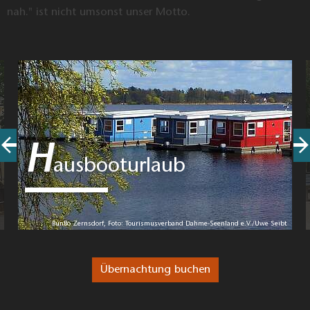
nah." ist nicht umsonst unser Motto.
H
ausbooturlaub
BunBo Zernsdorf, Foto: Tourismusverband Dahme-Seenland e.V./Uwe Seibt
Übernachtung buchen