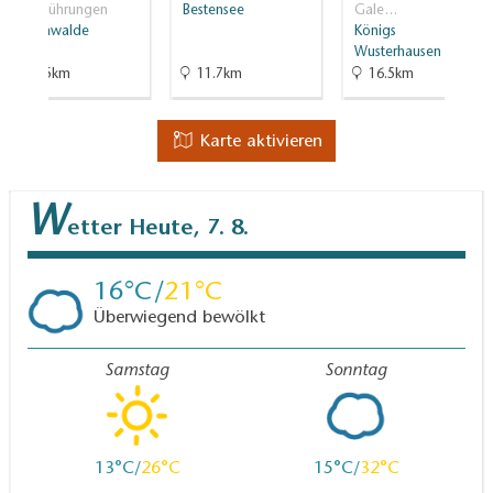
Stadtführungen
Bestensee
Gale…
Mittenwalde
Königs
Wusterhausen
21.5km
11.7km
16.5km
Karte aktivieren
W
etter
Heute, 7. 8.
16
21
Überwiegend bewölkt
Samstag
Sonntag
13
26
15
32