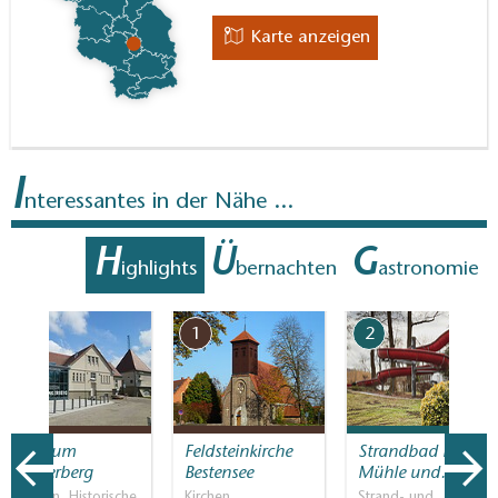
Karte anzeigen
I
nteressantes in der Nähe ...
H
Ü
G
ighlights
bernachten
astronomie
7
1
2
Museum
Feldsteinkirche
Strandbad Neue
Funkerberg
Bestensee
Mühle und…