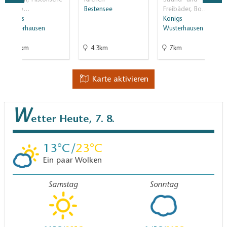
Museen, Historische
Kirchen
Strand- und
Baude…
Bestensee
Freibäder, Bo…
Königs
Königs
Wusterhausen
Wusterhausen
9.5km
4.3km
7km
Karte aktivieren
W
etter
Heute, 7. 8.
13
23
Ein paar Wolken
Samstag
Sonntag