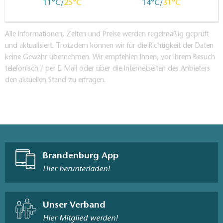
11
25
14
31
Alle Informationen, Zeiten und Preise werden regelmäßig geprüft
und aktualisiert. Trotzdem können wir für die Richtigkeit der Daten
keine Gewähr übernehmen. Wir empfehlen Ihnen, vor Ihrem Besuch
telefonisch / per E-Mail oder über die Internetseiten des Anbieters
den aktuellen Stand zu erfragen.
Brandenburg App
Hier herunterladen!
Unser Verband
Hier Mitglied werden!