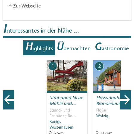
Zur Webseite
I
nteressantes in der Nähe ...
H
Ü
G
ighlights
bernachten
astronomie
1
2
Strandbad Neue
Flossurlaub-
Mühle und…
Brandenburg.de
Strand- und
Flöße
Freibäder, Bo…
Wolzig
Königs
Wusterhausen
8.6km
11.6km