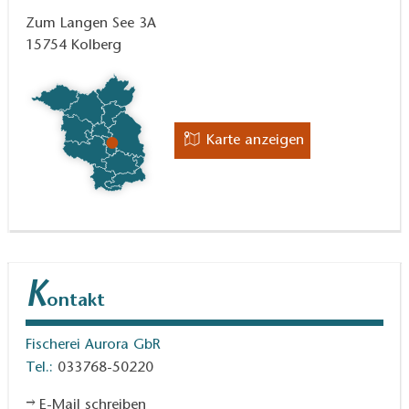
Märkischer Anglerhof, 15741 Bestensee, Motzener
Zum Langen See 3A
Straße. 1A, Tel. 033763-63158
15754
Kolberg
Karte anzeigen
K
ontakt
Fischerei Aurora GbR
Tel.:
033768-50220
E-Mail schreiben