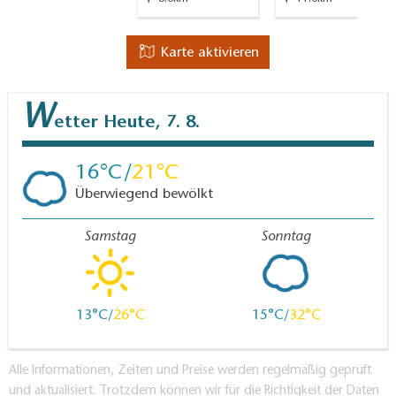
Karte aktivieren
W
etter
Heute, 7. 8.
16
21
Überwiegend bewölkt
Samstag
Sonntag
13
26
15
32
Alle Informationen, Zeiten und Preise werden regelmäßig geprüft
und aktualisiert. Trotzdem können wir für die Richtigkeit der Daten