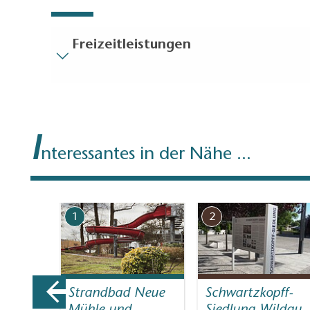
Freizeitleistungen
Besucherparkplätze
Entfernung der Besucherparkplätze zum Eingan
Bodenbelag
I
Zum Teil eingeschränkt begehbarer Bodenbel
nteressantes in der Nähe ...
Treppen
Alles ist ebenerdig / ohne Treppen erreichbar.
Gäste-WC
1
2
Gäste-WC ist ohne Treppen erreichbar
Weitere Angaben
Bequeme Anreise mit den öffentlichen Verkeh
Es stehen ausreichend Sitzplätze zur Verfügu
Strandbad Neue
Schwartzkopff-
Abstellmöglichkeiten für Kinderwagen / Rollat