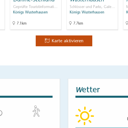
Dahme-Seenland
Wusterhausen
Geprüfte Touristinformati…
Schlösser und Parks, Gale…
Königs Wusterhausen
Königs Wusterhausen
7.1km
7.7km
Karte aktivieren
etter
W