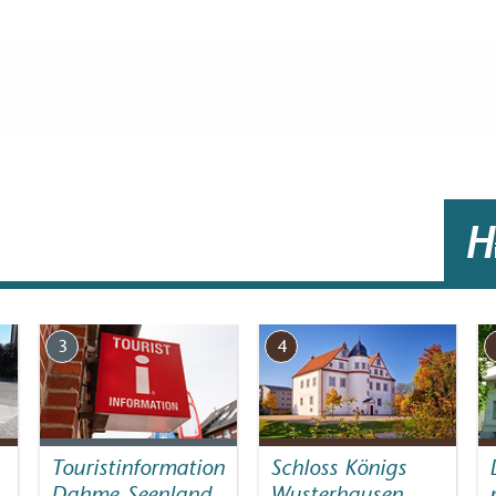
g (in Meter, ca.): 10
H
ag (innen und/oder außen)
3
4
rsmitteln möglich
ng
Touristinformation
Schloss Königs
oren etc.