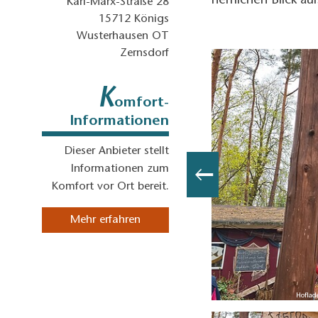
herrlichen Blick au
Karl-Marx-Straße 28
15712
Königs
Wusterhausen OT
Zernsdorf
K
omfort-
Informationen
Dieser Anbieter stellt
Informationen zum
Komfort vor Ort bereit.
Mehr erfahren
: Sandra Fonarob, Lizenz: Tourismusverband Dahme-Seenland e.V.
Hoflad