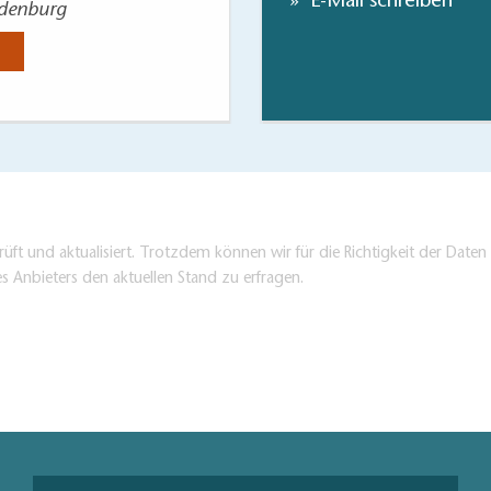
E-Mail schreiben
ndenburg
Karte Brand
Jetzt anse
üft und aktualisiert. Trotzdem können wir für die Richtigkeit der Dat
es Anbieters den aktuellen Stand zu erfragen.