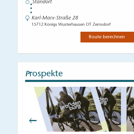
⋮
Karl-Marx-Straße 28
15712 Königs Wusterhausen OT Zernsdorf
Route berechnen
rospekte
P