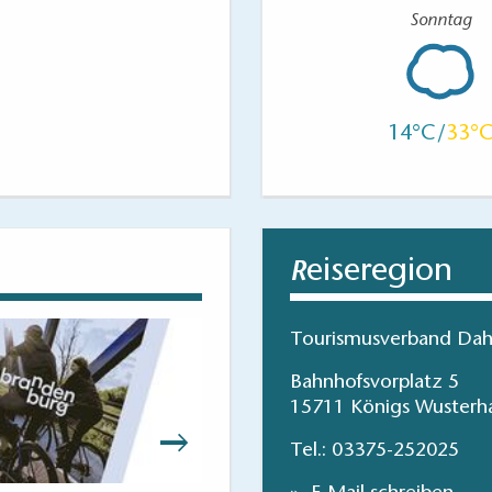
Sonntag
14
33
eiseregion
R
Tourismusverband Dah
Bahnhofsvorplatz 5
15711 Königs Wusterh
Tel.:
03375-252025