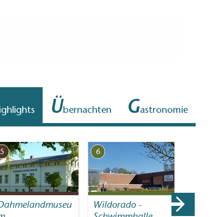
Ü
G
ighlights
bernachten
astronomie
5
6
7
Dahmelandmuseu
Wildorado -
Muse