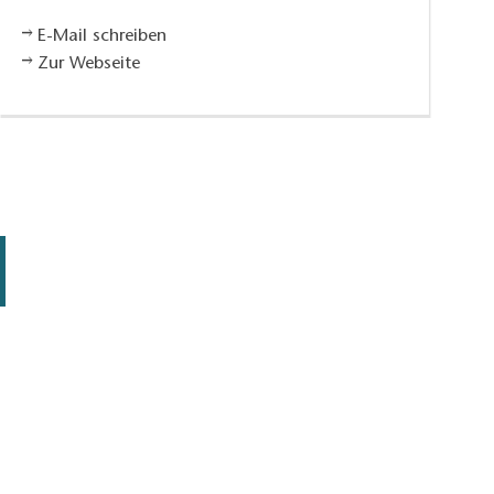
E-Mail schreiben
Zur Webseite
Schild Fischerei Aurora, Foto: Sandra Fonarob, Lizenz: Tourismusverband D