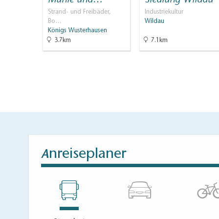
Mühle und…
Siedlung Wildau
che
Strand- und Freibäder,
Industriekultur
Bo…
Wildau
usen
Königs Wusterhausen
3.7km
7.1km
nreiseplaner
A