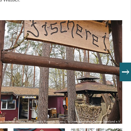
fs Wasser.
en Fischerei Aurora, Foto: Sandra Fonarob, Lizenz: Tourismusverband Dahme-Seenland e.V.