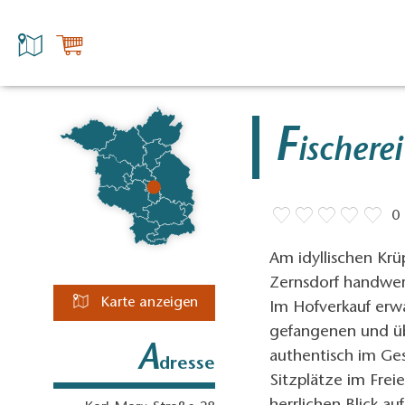
F
ischere
0
Am idyllischen Krü
Zernsdorf handwer
Karte anzeigen
Im Hofverkauf erwa
gefangenen und üb
A
authentisch im Ge
dresse
Sitzplätze im Frei