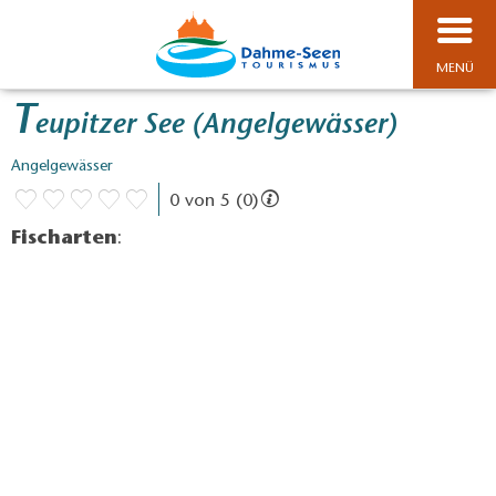
MENÜ
T
eupitzer See (Angelgewässer)
Angelgewässer
0 von 5 (0)
Fischarten
: