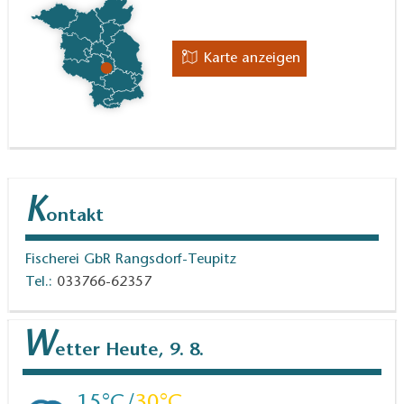
Karte anzeigen
K
ontakt
Fischerei GbR Rangsdorf-Teupitz
Tel.:
033766-62357
W
etter
Heute, 9. 8.
15
30