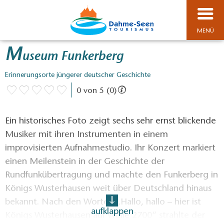
MENÜ
M
useum Funkerberg
Erinnerungsorte jüngerer deutscher Geschichte
0 von 5 (0)
Ein historisches Foto zeigt sechs sehr ernst blickende
Musiker mit ihren Instrumenten in einem
improvisierten Aufnahmestudio. Ihr Konzert markiert
einen Meilenstein in der Geschichte der
Rundfunkübertragung und machte den Funkerberg in
Königs Wusterhausen weit über Deutschland hinaus
bekannt. Nach den Worten „Hallo, hallo – hier ist
aufklappen
Königs Wusterhausen auf Welle 2700“ strahlte der