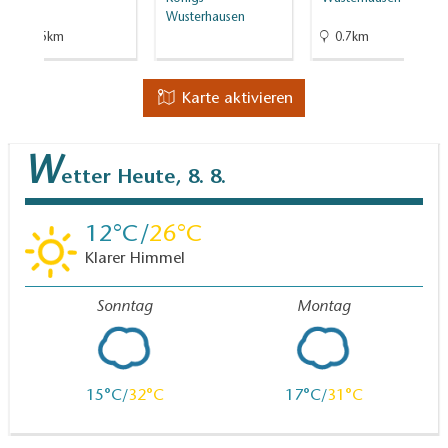
Wusterhausen
10.5km
0.7km
Karte aktivieren
W
etter
Heute, 8. 8.
12
26
Klarer Himmel
Sonntag
Montag
15
32
17
31