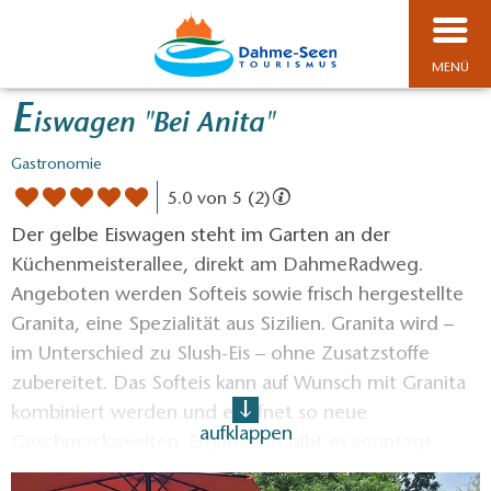
MENÜ
E
iswagen "Bei Anita"
Gastronomie
5.0 von 5 (2)
Der gelbe Eiswagen steht im Garten an der
Küchenmeisterallee, direkt am DahmeRadweg.
Angeboten werden Softeis sowie frisch hergestellte
Granita, eine Spezialität aus Sizilien. Granita wird –
im Unterschied zu Slush-Eis – ohne Zusatzstoffe
zubereitet. Das Softeis kann auf Wunsch mit Granita
kombiniert werden und eröffnet so neue
aufklappen
Geschmackswelten. Ergänzend gibt es sonntags
frisch gebackene Waffeln sowie selbstgebackene