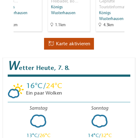
Baude…
Freibäder, Bo…
Geprüfte
Königs
Königs
Touristinformati…
Wusterhausen
Wusterhausen
Königs
Wusterhausen
5.5km
1.1km
4.3km
Karte aktivieren
W
etter
Heute, 7. 8.
16
24
Ein paar Wolken
Samstag
Sonntag
13
26
14
32