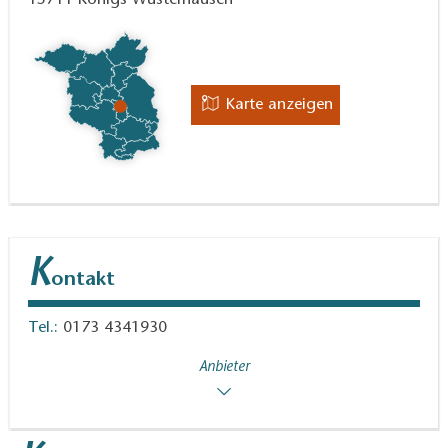
15711
Königs Wusterhausen
Karte anzeigen
K
ontakt
Tel.:
0173 4341930
Anbieter