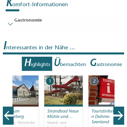
K
omfort-Informationen
Gastronomie
Besucherparkplätze
I
Entfernung der Besucherparkplätze zum Eingang (in
nteressantes in der Nähe ...
Meter, ca.): 5
Treppen
H
Ü
G
ighlights
bernachten
astronomie
Alles ist ebenerdig / ohne Treppen erreichbar.
7
1
2
Museum
Strandbad Neue
Touristinformatio
Funkerberg
Mühle und…
n Dahme-
Seenland
Museen, Historische
Strand- und