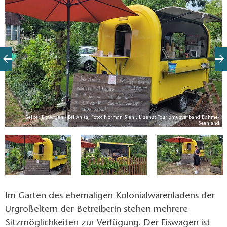
Törtchen und Küchlein.
nd
Gelber Eiswagen - Bei Anita, Foto: Norman Siehl, Lizenz: Tourismusverband Dahme-
d
Seenland
A
Im Garten des ehemaligen Kolonialwarenladens der
Urgroßeltern der Betreiberin stehen mehrere
Sitzmöglichkeiten zur Verfügung. Der Eiswagen ist