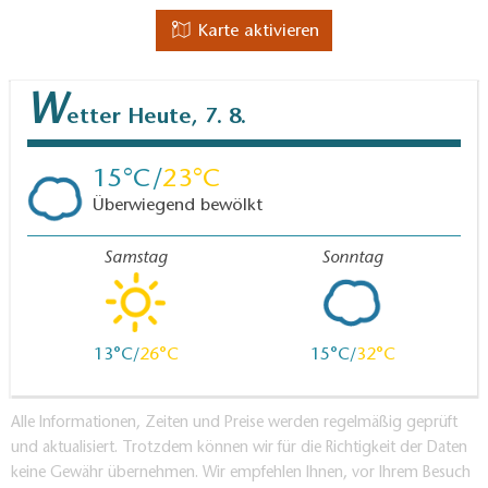
Karte aktivieren
W
etter
Heute, 7. 8.
15
23
Überwiegend bewölkt
Samstag
Sonntag
13
26
15
32
Alle Informationen, Zeiten und Preise werden regelmäßig geprüft
und aktualisiert. Trotzdem können wir für die Richtigkeit der Daten
keine Gewähr übernehmen. Wir empfehlen Ihnen, vor Ihrem Besuch