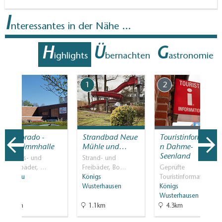
I
nteressantes in der Nähe ...
H
Ü
G
ighlights
bernachten
astronomie
7
1
2
Wildorado -
Strandbad Neue
Touristinformatio
Schwimmhalle
Mühle und…
n Dahme-
Seenland
Erlebnis- und
Strand- und
Spaßbäder, …
Freibäder, Bo…
Geprüfte
Wildau
Königs
Touristinformati…
Wusterhausen
Königs
Wusterhausen
6km
1.1km
4.3km