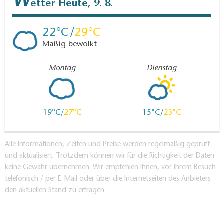
W
etter
Heute, 9. 8.
22
29
Mäßig bewölkt
Montag
Dienstag
19
27
15
23
Alle Informationen, Zeiten und Preise werden regelmäßig geprüft
und aktualisiert. Trotzdem können wir für die Richtigkeit der Daten
keine Gewähr übernehmen. Wir empfehlen Ihnen, vor Ihrem Besuch
telefonisch / per E-Mail oder über die Internetseiten des Anbieters
den aktuellen Stand zu erfragen.