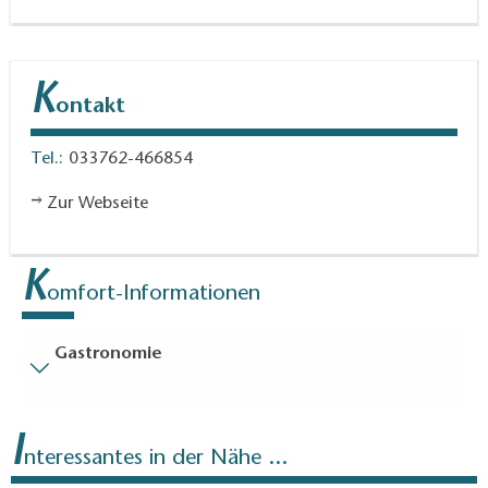
K
ontakt
Tel.:
033762-466854
Zur Webseite
K
omfort-Informationen
Gastronomie
Besucherparkplätze
I
Entfernung der Besucherparkplätze zum Eingang (in
nteressantes in der Nähe ...
Meter, ca.): 20