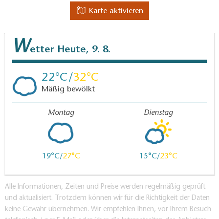
Karte aktivieren
W
etter
Heute, 9. 8.
22
32
Mäßig bewölkt
Montag
Dienstag
19
27
15
23
Alle Informationen, Zeiten und Preise werden regelmäßig geprüft
und aktualisiert. Trotzdem können wir für die Richtigkeit der Daten
keine Gewähr übernehmen. Wir empfehlen Ihnen, vor Ihrem Besuch