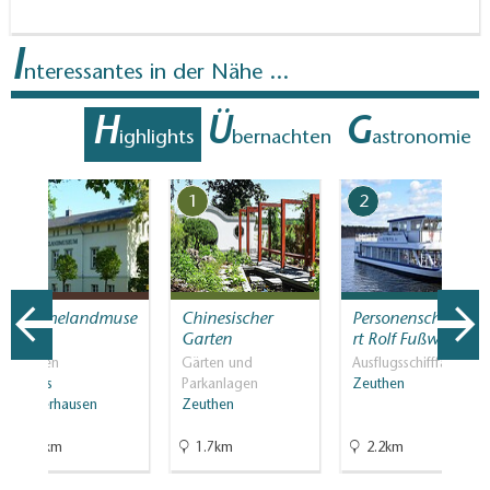
I
nteressantes in der Nähe ...
H
Ü
G
ighlights
bernachten
astronomie
7
1
2
Dahmelandmuse
Chinesischer
Personenschifffah
um
Garten
rt Rolf Fußwinkel
Museen
Gärten und
Ausflugsschifffahrt
Königs
Parkanlagen
Zeuthen
Wusterhausen
Zeuthen
7.8km
1.7km
2.2km