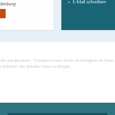
E-Mail schreiben
ndenburg
Rundweg
Jetzt anse
üft und aktualisiert. Trotzdem können wir für die Richtigkeit der Dat
es Anbieters den aktuellen Stand zu erfragen.