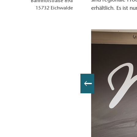
sind regionale Pro
Bahnhofstraße 89a
erhältlich. Es ist 
15732
Eichwalde
 Sandra Fonarob, Lizenz: Tourismusverband Dahme-Seenland e.V.