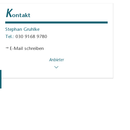
K
ontakt
Stephan Gruhlke
Tel.:
030 9168 9780
E-Mail schreiben
Anbieter
Milchtankstelle Eichwalde, Foto: Sandra Fonarob, Lizenz: Tourismusverband D