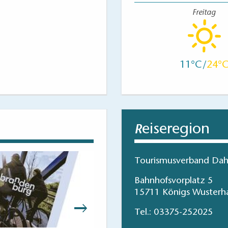
Freitag
11
24
eiseregion
R
Tourismusverband Dah
Bahnhofsvorplatz 5
15711 Königs Wusterh
Tel.:
03375-252025