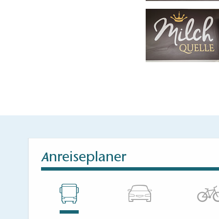
nreiseplaner
A