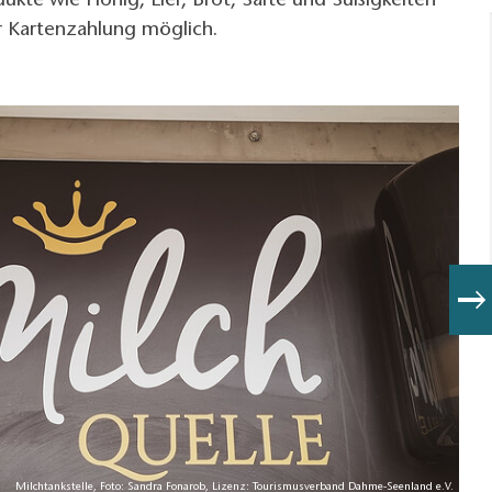
dukte wie Honig, Eier, Brot, Säfte und Süßigkeiten
nur Kartenzahlung möglich.
Milchtankstelle, Foto: Sandra Fonarob, Lizenz: Tourismusverband Dahme-Seenland e.V.