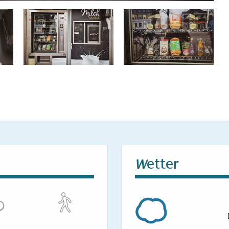
etter
W