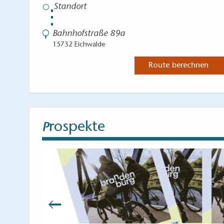
⋮
Bahnhofstraße 89a
15732 Eichwalde
Route berechnen
rospekte
P