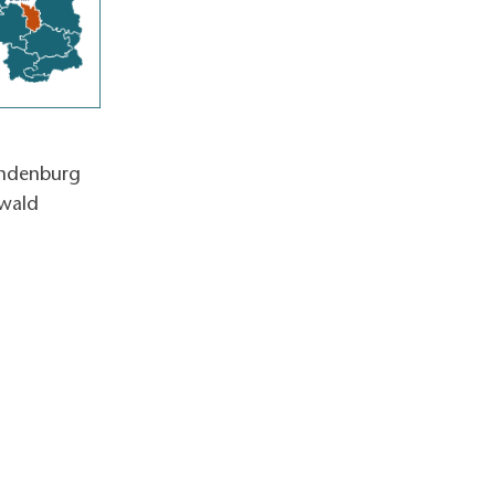
andenburg
wald