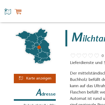
M
ilchta
0
Lieferdienste und
Der mittelständis
Karte anzeigen
Buchholz befüllt 
kann auf das Ultr
A
Flaschen befüllt 
dresse
Automat ist rund 