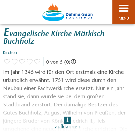
MENÜ
E
vangelische Kirche Märkisch
Buchholz
Kirchen
0 von 5 (0)
Im Jahr 1346 wird für den Ort erstmals eine Kirche
urkundlich erwähnt. 1751 wird diese durch den
Neubau einer Fachwerkkirche ersetzt. Nur ein Jahr
stand sie, dann wurde sie bei dem großen
Stadtbrand zerstört. Der damalige Besitzer des
Gutes Buchholz, August Wilhelm von Preußen, der
jüngere Bruder von König Friedrich II., ließ
aufklappen
umgehend eine neue, massive Kirche errichten. Die