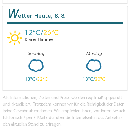
W
etter
Heute, 8. 8.
12
26
Klarer Himmel
Sonntag
Montag
13
32
18
30
Alle Informationen, Zeiten und Preise werden regelmäßig geprüft
und aktualisiert. Trotzdem können wir für die Richtigkeit der Daten
keine Gewähr übernehmen. Wir empfehlen Ihnen, vor Ihrem Besuch
telefonisch / per E-Mail oder über die Internetseiten des Anbieters
den aktuellen Stand zu erfragen.