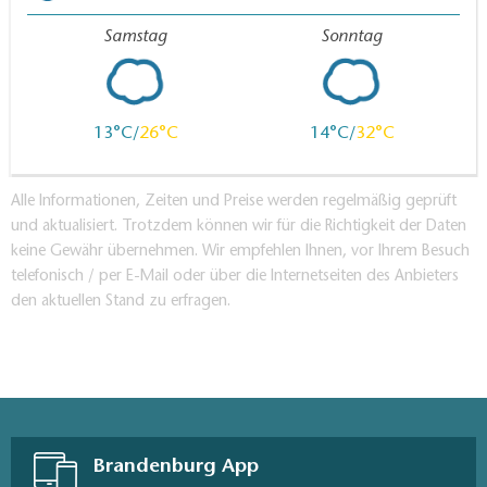
Samstag
Sonntag
13
26
14
32
Alle Informationen, Zeiten und Preise werden regelmäßig geprüft
und aktualisiert. Trotzdem können wir für die Richtigkeit der Daten
keine Gewähr übernehmen. Wir empfehlen Ihnen, vor Ihrem Besuch
telefonisch / per E-Mail oder über die Internetseiten des Anbieters
den aktuellen Stand zu erfragen.
Brandenburg App