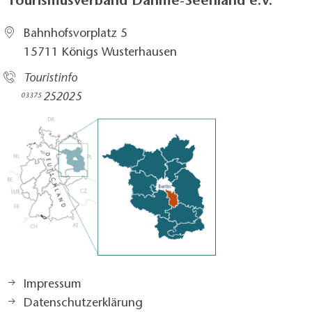
Tourismusverband Dahme-Seenland e.V.
Bahnhofsvorplatz 5​
15711 Königs Wusterhausen
Touristinfo
252025​
03375
Impressum
Datenschutzerklärung