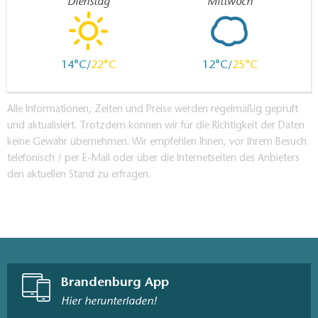
Dienstag
Mittwoch
14
22
12
25
Alle Informationen, Zeiten und Preise werden regelmäßig geprüft
und aktualisiert. Trotzdem können wir für die Richtigkeit der Daten
keine Gewähr übernehmen. Wir empfehlen Ihnen, vor Ihrem Besuch
telefonisch / per E-Mail oder über die Internetseiten des Anbieters
den aktuellen Stand zu erfragen.
Brandenburg App
Hier herunterladen!