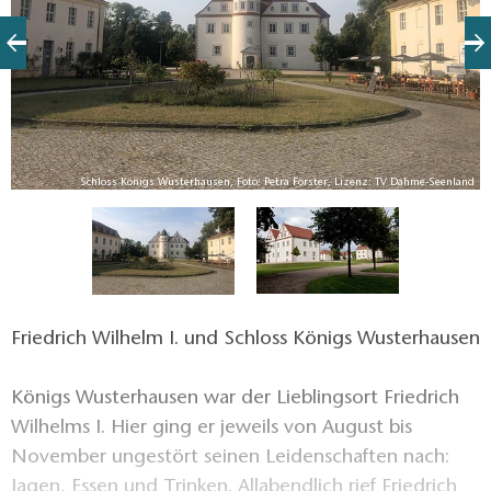
en
e
Schloss Königs Wusterhausen, Foto: Petra Förster, Lizenz: TV Dahme-Seenland
Friedrich Wilhelm I. und Schloss Königs Wusterhausen
Königs Wusterhausen war der Lieblingsort Friedrich
Wilhelms I. Hier ging er jeweils von August bis
November ungestört seinen Leidenschaften nach:
Jagen, Essen und Trinken. Allabendlich rief Friedrich