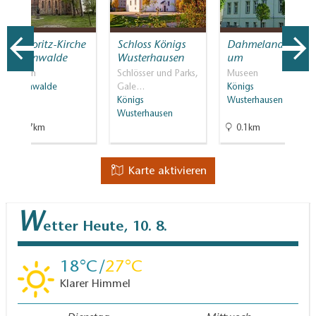
St. Moritz-Kirche
Schloss Königs
Dahmelandmuse
Mittenwalde
Wusterhausen
um
Kirchen
Schlösser und Parks,
Museen
Mittenwalde
Gale…
Königs
Königs
Wusterhausen
Wusterhausen
10.7km
0.1km
Karte aktivieren
W
etter
Heute, 10. 8.
18
27
Klarer Himmel