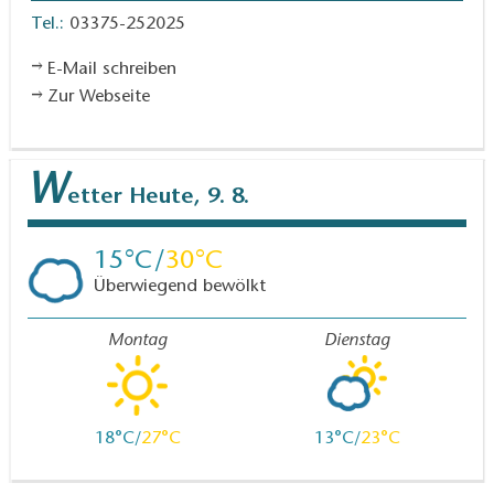
Tel.:
03375-252025
Anreise / Abreise:
E-Mail schreiben
ÖPNV: Bahnhof Groß Köris Regionalbahn RE, RB
Zur Webseite
PKW: A13 Abfahrt Groß Köris, Parkplätze am
Bahnhof Groß Köris
W
etter
Heute, 9. 8.
Verlauf:
Bahnhof Groß Köris, Sputendorfer Straße,
Großer Roßkardtsee, Neubrück, Klein Köris, Bahnhof
15
30
Groß Köris
Überwiegend bewölkt
Sehenswertes und Pausenstationen an der
Montag
Dienstag
Strecke:
Rastplatz Groß Köris und am Hofjagdweg nahe
18
27
13
23
Pilzgarten
Bank Wilhelminhofer Weg