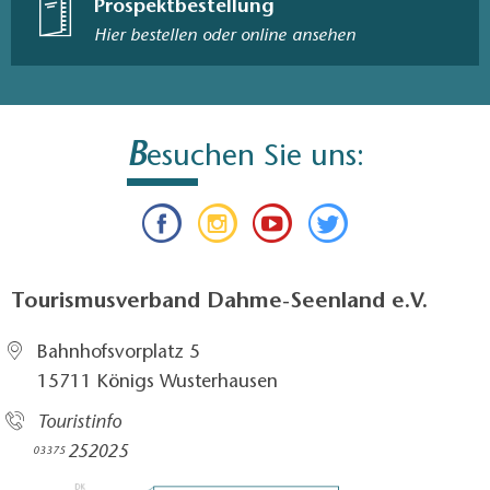
Prospektbestellung
Hier bestellen oder online ansehen
"Naturpark Dahme-Heideseen", Rad- und
Wanderkarte, 1:35.000, Dr. Barthel Verlag, ISBN
978-3-89591-092-0, 6,90 Euro
B
Kostenfreie Broschüre "Die schönsten Radtouren
esuchen Sie uns:
im Landkreis Dahme-Spreewald Teil 1"
Kostenfreie Broschüre „Tourentipps im Dahme-
Seenland“
Tourismusverband Dahme-Seenland e.V.
Bahnhofsvorplatz 5​
15711 Königs Wusterhausen
Touristinfo
252025​
03375