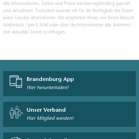
Anglersiedlung Neubrück
Alle Informationen, Zeiten und Preise werden regelmäßig geprüft
Rastplatz Klein Köris
und aktualisiert. Trotzdem können wir für die Richtigkeit der Daten
keine Gewähr übernehmen. Wir empfehlen Ihnen, vor Ihrem Besuch
Freilichtmuseum Germanische Siedlung
telefonisch / per E-Mail oder über die Internetseiten des Anbieters
Rastplatz Löptener Dreieck
den aktuellen Stand zu erfragen.
Touristische Informationen am Bahnhof Groß Köris
Kombinationsmöglichkeiten:
Hofjagdweg
Brandenburg App
Vom Schenkenländchen in die Tropen
Hier herunterladen!
Wegbeschaffenheit / Streckenausbau:
Der
Weg führt nicht ausschließlich auf Fahrrad- und
Unser Verband
Fußwegen, über asphaltierte Straßen, Nebenstraßen
Hier Mitglied werden!
und teilweise unbefestigte Forstwege
Kartenempfehlung