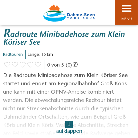
MENÜ
R
adroute Minibadehose zum Klein
Köriser See
Radtouren
Länge: 15 km
0 von 5 (0)
Die Radroute Minibadehose zum Klein Köriser See
startet und endet am Regionalbahnhof Groß Köris
und kann mit einer ÖPNV-Anreise kombiniert
werden. Die abwechslungsreiche Radtour bietet
nicht nur Streckenabschnitte durch die typischen
Dahmeländer Ortschaften, wie zum Beispiel Groß
Köris und Klein Köris. Waldige Abschnitte, Strecken
aufklappen
am Feld sowie straßenbegleitende Radwege geben