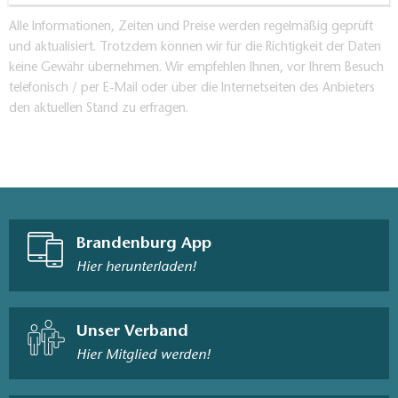
Alle Informationen, Zeiten und Preise werden regelmäßig geprüft
ISBN 978-3-89794-033-7
und aktualisiert. Trotzdem können wir für die Richtigkeit der Daten
keine Gewähr übernehmen. Wir empfehlen Ihnen, vor Ihrem Besuch
Rad-, Wander- & Gewässerkarte, Dahme-Seenland,
telefonisch / per E-Mail oder über die Internetseiten des Anbieters
Königs Wusterhausen, Teupitz,
den aktuellen Stand zu erfragen.
1:35.000, Grünes Herz, ISBN: 978-3-86636-176-8,
4,95 Euro
Radwander- und Wanderkarte "Flutgrabenaue und
Umgebung",
Brandenburg App
Hier herunterladen!
1:35.000, Dr. Barthel Verlag, ISBN 978-3-89591-
097-5, 4,90 Euro
Radwander- und Wanderkarte "Naturpark Dahme-
Unser Verband
Heideseen" Ausflüge zwischen Märkisch Buchholz,
Hier Mitglied werden!
Teupitz, Königs Wusterhausen, Storkow (Mark),