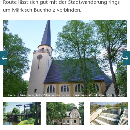
Route lässt sich gut mit der Stadtwanderung rings
um Märkisch Buchholz verbinden.
nd
.
Kirche in Groß Köris, Foto: Petra Förster, Lizenz: Tourismusverband Dahme-Seenland e.V.