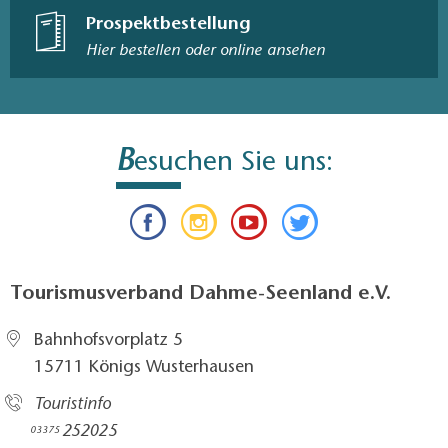
1:35.000, Dr. Barthel Verlag, ISBN 978-3-89591-
Prospektbestellung
092-0, 6,90 Euro
Hier bestellen oder online ansehen
B
esuchen Sie uns:
Tourismusverband Dahme-Seenland e.V.
Bahnhofsvorplatz 5​
15711 Königs Wusterhausen
Touristinfo
252025​
03375