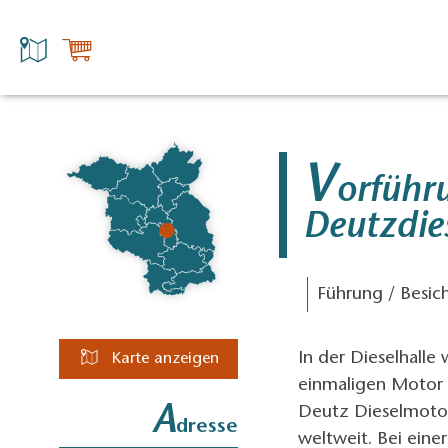
V
orführ
Deutzdi
Führung / Besic
In der Dieselhalle
Karte anzeigen
einmaligen Motor 
A
Deutz Dieselmotor 
dresse
weltweit. Bei ein