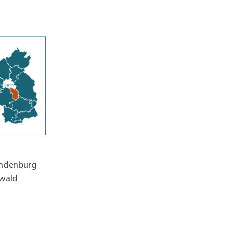
andenburg
wald