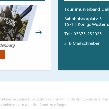
Tourismusverband Dah
Bahnhofsvorplatz 5
15711 Königs Wusterh
Tel.:
03375-252025
E-Mail schreiben
ndenburg
Lieblingsorte entdec
Jetzt anse
üft und aktualisiert. Trotzdem können wir für die Richtigkeit der Dat
es Anbieters den aktuellen Stand zu erfragen.