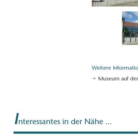
o: Petra Förster, Lizenz: Tourismusverband Dahme-Seenland e.V.
Weitere Informati
Museum auf de
I
nteressantes in der Nähe ...