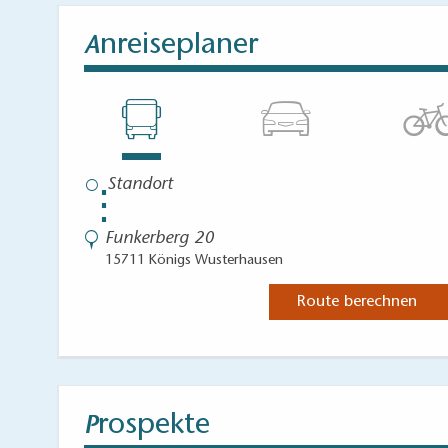
nreiseplaner
A
⋮
Funkerberg 20
15711 Königs Wusterhausen
Route berechnen
rospekte
P