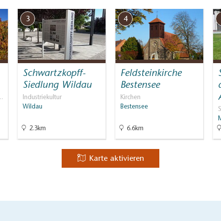
3
4
Schwartzkopff-
Feldsteinkirche
Siedlung Wildau
Bestensee
…
Industriekultur
Kirchen
Wildau
Bestensee
2.3km
6.6km
Karte aktivieren