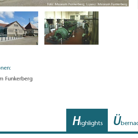
Foto: Museum Funkerberg, Lizenz: Museum Funkerberg
onen:
m Funkerberg
H
Ü
ighlights
berna