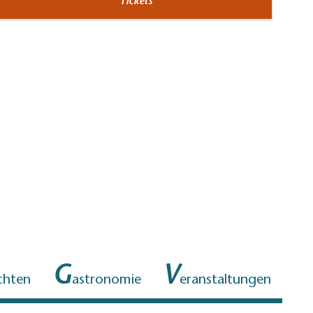
Tickets
1000 PS Deutz Dieselmotor, Foto: Petra Förster, Lizenz: Tourismusverband D
G
V
chten
astronomie
eranstaltungen