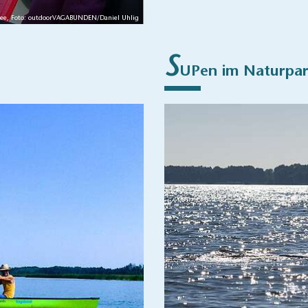
See, Foto: outdoorVAGABUNDEN/Daniel Uhlig
S
UPen im Naturpa