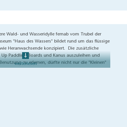
chere Wald- und Wasseridylle fernab vom Trubel der
seum "Haus des Wassers" bildet rund um das flüssige
owie Heranwachsende konzipiert. Die zusätzliche
d Up Paddling Boards und Kanus auszuleihen und
 Benutzung zu erlernen, dürfte nicht nur die "Kleinen"
weiterlesen
asser hoch 3 an einem Ort!