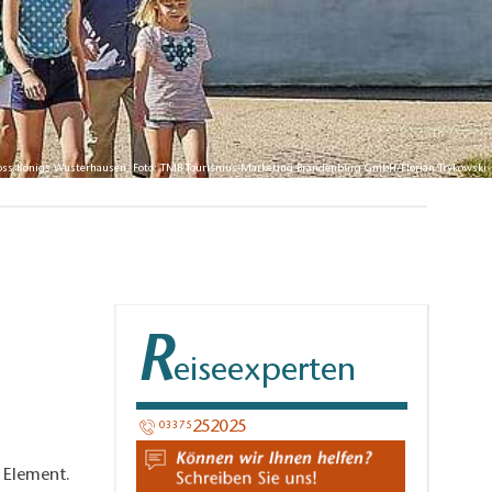
loss Königs Wusterhausen, Foto: TMB Tourismus-Marketing Brandenburg GmbH/Florian Trykowski
R
eiseexperten
252025​
03375
 Element.