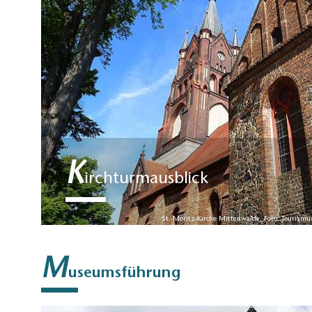
K
irchturmausblick
St.-Moritz-Kirche Mittenwalde, Foto: Tourism
M
useumsführung