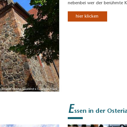
nebenbei wer der berühmte Ki
hier klicken
usverband Dahme-Seenland e.V./Juliane Frank
E
ssen in der Osteri