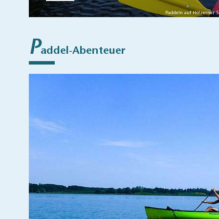
Paddeln auf Hölzerner 
P
addel-Abenteuer