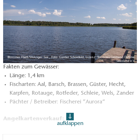
Blossiner Fließ/Wolziger See , Foto: Günter Schönfeld, Lizenz: Tourismusverband Dahme-
Seenland e.V.
Fakten zum Gewässer:
Länge: 1,4 km
Fischarten: Aal, Barsch, Brassen, Güster, Hecht,
Karpfen, Rotauge, Rotfeder, Schleie, Wels, Zander
Pächter / Betreiber: Fischerei ”Aurora“
Angelkartenverkauf:
aufklappen
Touristinformation Dahme-Seenland,