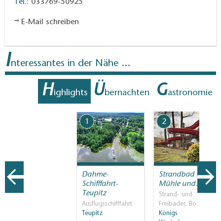
Tel.:
033769-50925
E-Mail schreiben
I
nteressantes in der Nähe ...
H
Ü
G
ighlights
bernachten
astronomie
1
2
Dahme-
Strandbad Neue
Schifffahrt-
Mühle und…
Teupitz
Strand- und
Ausflugsschifffahrt
Freibäder, Bo…
Teupitz
Königs