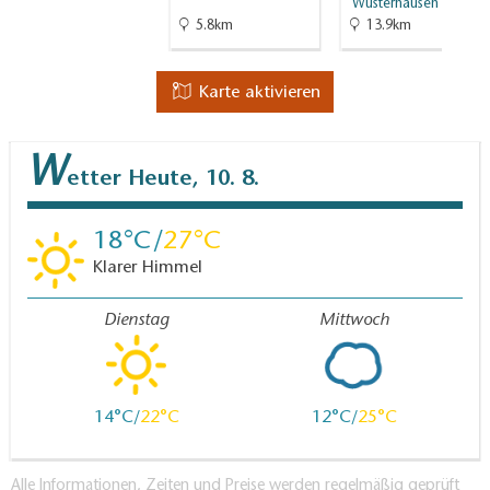
Wusterhausen
5.8km
13.9km
Karte aktivieren
W
etter
Heute, 10. 8.
18
27
Klarer Himmel
Dienstag
Mittwoch
14
22
12
25
Alle Informationen, Zeiten und Preise werden regelmäßig geprüft