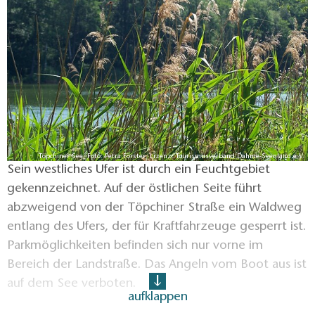
Töpchiner See, Foto: Petra Förster, Lizenz: Tourismusverband Dahme-Seenland e.V.
Sein westliches Ufer ist durch ein Feuchtgebiet
gekennzeichnet. Auf der östlichen Seite führt
abzweigend von der Töpchiner Straße ein Waldweg
entlang des Ufers, der für Kraftfahrzeuge gesperrt ist.
Parkmöglichkeiten befinden sich nur vorne im
Bereich der Landstraße. Das Angeln vom Boot aus ist
auf dem See verboten.
aufklappen