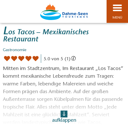
MENÜ
L
os Tacos – Mexikanisches
Restaurant
Gastronomie
5.0 von 5 (1)
Mitten im Stadtzentrum, Im Restaurant „Los Tacos“
kommt mexikanische Lebensfreude zum Tragen:
warme Farben, lebendige Malereien und weiche
Formen prägen das Ambiente. Auf der großen
Außenterrasse sorgen Kübelpalmen für das passende
tropische Flair. Alles steht unter dem Motto „Jede
Mahlzeit ist eine glückliche Mahlzeit“. Serviert
aufklappen
werden landestypische Gerichte wie Tacos,