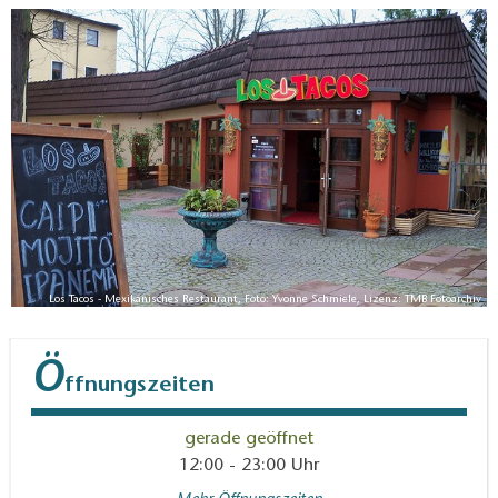
Enchiladas und Burritos. Auch Burger und Salate
stehen auf der Speisekarte. Die Küche würzt pikant
für den europäischen Gaumen. Nach dem Mahl oder
bei einer gemütlichen Runde mit Freunden
empfehlen sich verschiedene Cocktails, kunstvoll
gemixt.
Los Tacos - Mexikanisches Restaurant, Foto: Yvonne Schmiele, Lizenz: TMB Fotoarchiv
Ö
ffnungszeiten
gerade geöffnet
12:00 - 23:00 Uhr