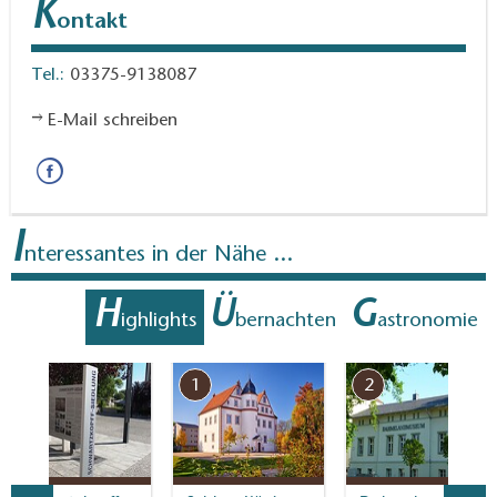
K
ontakt
Tel.:
03375-9138087
E-Mail schreiben
I
nteressantes in der Nähe ...
H
Ü
G
ighlights
bernachten
astronomie
7
1
2