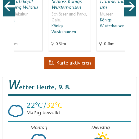
Schwartzkopff-
Schloss Königs
Dahmelandmuse
Siedlung Wildau
Wusterhausen
um
Industriekultur
Schlösser und Parks,
Museen
Wildau
Gale…
Königs
Königs
Wusterhausen
Wusterhausen
2.7km
0.3km
0.4km
Karte aktivieren
W
etter
Heute, 9. 8.
22
32
Mäßig bewölkt
Montag
Dienstag