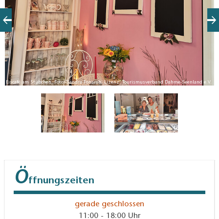
e-
V.
Eiscafé am Stübchen, Foto: Sandra Fonarob, Lizenz: Tourismusverband Dahme-Seenland e.V.
Ö
ffnungszeiten
gerade geschlossen
11:00 - 18:00 Uhr