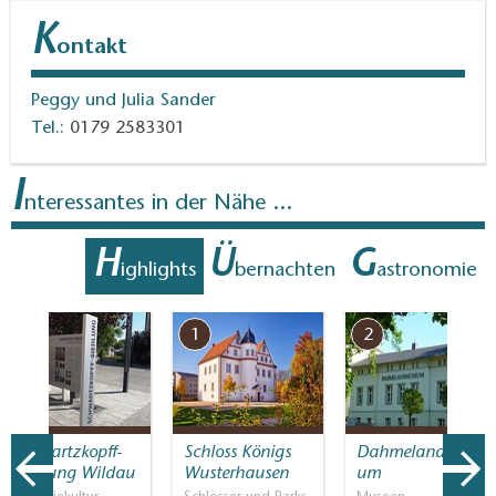
K
ontakt
Peggy und Julia Sander
Tel.:
0179 2583301
I
nteressantes in der Nähe ...
H
Ü
G
ighlights
bernachten
astronomie
7
1
2
Schwartzkopff-
Schloss Königs
Dahmelandmuse
Siedlung Wildau
Wusterhausen
um