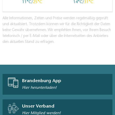
11
25
14
31
Alle Informationen, Zeiten und Preise werden regelmäßig geprüft
und aktualisiert. Trotzdem können wir für die Richtigkeit der Daten
keine Gewähr übernehmen. Wir empfehlen Ihnen, vor Ihrem Besuch
telefonisch / per E-Mail oder über die Internetseiten des Anbieters
den aktuellen Stand zu erfragen.
Brandenburg App
Hier herunterladen!
Unser Verband
Hier Mitglied werden!