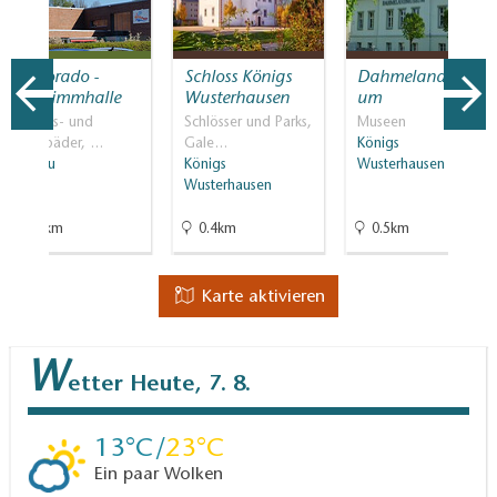
Wildorado -
Schloss Königs
Dahmelandmuse
Schwimmhalle
Wusterhausen
um
Erlebnis- und
Schlösser und Parks,
Museen
Spaßbäder, …
Gale…
Königs
Wildau
Königs
Wusterhausen
Wusterhausen
2.8km
0.4km
0.5km
Karte aktivieren
W
etter
Heute, 7. 8.
13
23
Ein paar Wolken