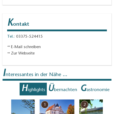
K
ontakt
Tel.:
03375-524415
E-Mail schreiben
Zur Webseite
I
nteressantes in der Nähe ...
H
Ü
G
ighlights
bernachten
astronomie
7
1
2