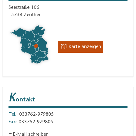
Seestraße 106
15738
Zeuthen
Karte anzeigen
K
ontakt
Tel.:
033762-979805
Fax:
033762-979805
E-Mail schreiben