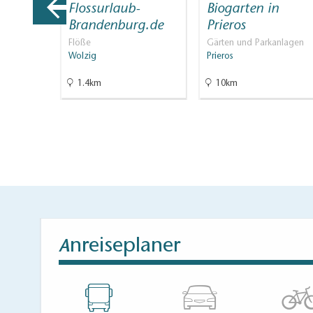
rmation
Flossurlaub-
Biogarten in
nland
Brandenburg.de
Prieros
informati…
Flöße
Gärten und Parkanlagen
usen
Wolzig
Prieros
1.4km
10km
nreiseplaner
A