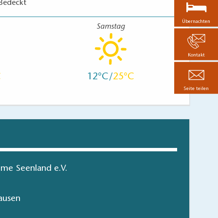
Bedeckt
Übernachten
Samstag
Kontakt
12
25
Seite teilen
me Seenland e.V.
ausen