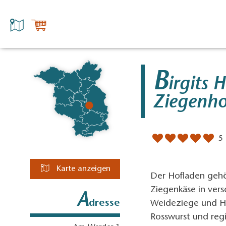
B
irgits 
Ziegenho
5
Karte anzeigen
Der Hofladen gehö
Ziegenkäse in vers
A
dresse
Weideziege und He
Rosswurst und reg