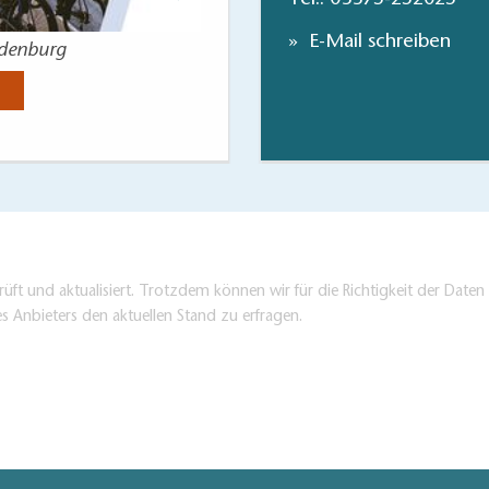
E-Mail schreiben
ndenburg
Wandern im Dahme-Seen
Jetzt anse
üft und aktualisiert. Trotzdem können wir für die Richtigkeit der Dat
es Anbieters den aktuellen Stand zu erfragen.