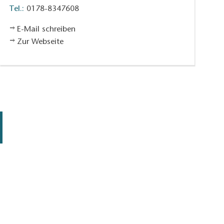
Tel.:
0178-8347608
E-Mail schreiben
Zur Webseite
Ziegenhof Heidesee 2, Foto: Petra Förster, Lizenz: Tourismusverband D