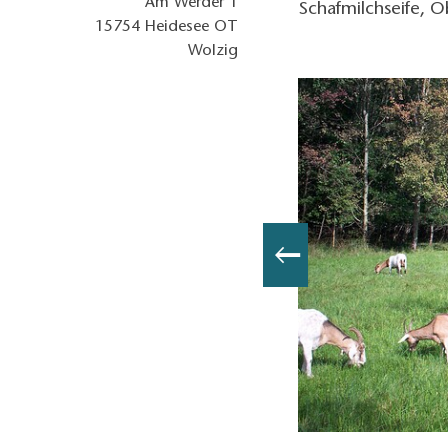
Am Werder 1
Schafmilchseife, 
15754
Heidesee OT
Wolzig
o: Petra Förster, Lizenz: Tourismusverband Dahme-Seenland e.V.