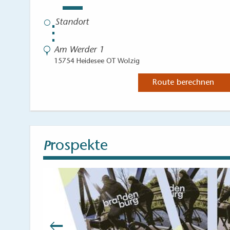
⋮
Am Werder 1
15754 Heidesee OT Wolzig
Route berechnen
rospekte
P