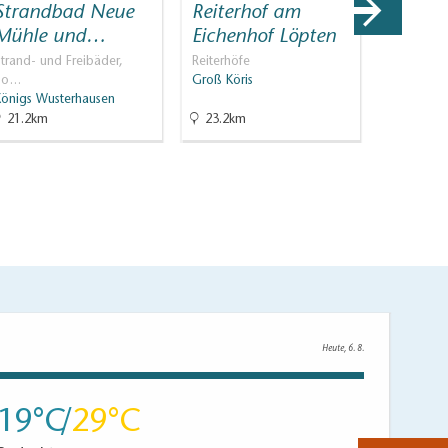
Strandbad Neue
Reiterhof am
Touris
Mühle und…
Eichenhof Löpten
Dahme
trand- und Freibäder,
Reiterhöfe
Geprüfte 
Bo…
Groß Köris
Königs Wu
Königs Wusterhausen
21.2km
23.2km
24.6km
Heute, 6. 8.
19
29