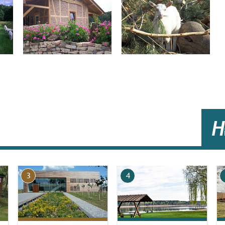
H
3
4