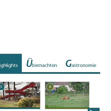
Ü
G
ighlights
bernachten
astronomie
5
6
7