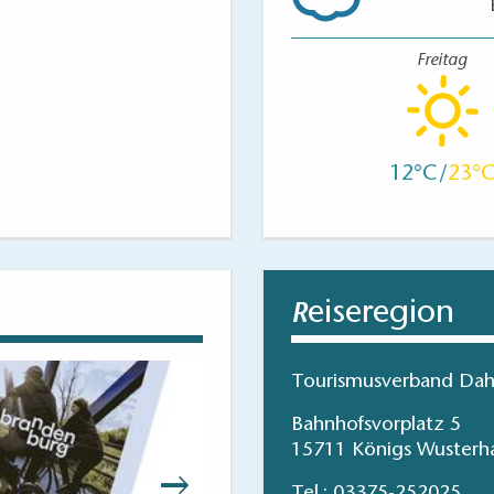
Freitag
12
23
eiseregion
R
Tourismusverband Dah
Bahnhofsvorplatz 5
15711 Königs Wusterh
Tel.:
03375-252025