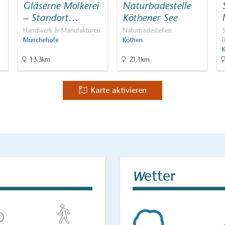
Gläserne Molkerei
Naturbadestelle
– Standort…
Köthener See
Handwerk & Manufakturen
Naturbadestellen
S
Münchehofe
Köthen
13.3km
21.1km
Karte aktivieren
etter
W