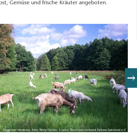
Obst, Gemüse und frische Kräuter angeboten.
Ziegenhof Heidesee, Foto: Petra Förster, Lizenz: Tourismusverband Dahme-Seenland e.V.