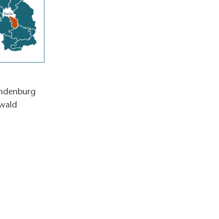
andenburg
wald