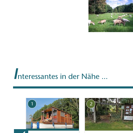
I
nteressantes in der Nähe ...
1
2