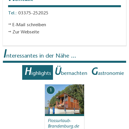
Strecke:
Tel.:
03375-252025
Badestellen am Wolziger See mit Spielplätzen und
E-Mail schreiben
Rastmöglichkeiten
Zur Webseite
Jugendbildungszentrum Blossin mit Strand,
Spielplatz und Hafen
I
Gaststätte Zur Fischerhütte Blossin
nteressantes in der Nähe ...
Rastplatz Storkower Kanal
H
Ü
G
Naturdenkmal Wurzelkiefer
ighlights
bernachten
astronomie
Kombinationsmöglichkeiten:
1
Radeln und Rasten im Naturpark Dahme-
Heideseen
Radeln und Fliegen im Naturpark Dahme-
Flossurlaub-
Heideseen
Brandenburg.de