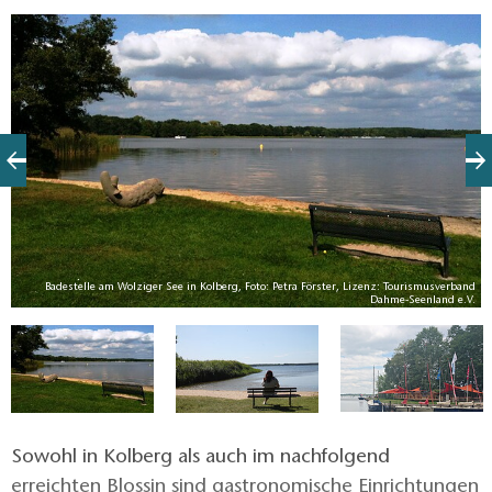
die Öffnungszeiten. Wenn sie die Straßenstrecke
zwischen Kolberg und Blossin vermeiden wollen,
empfehlen wir den Naturpfad am Blossiner Fließ bzw.
Sauwinkel entlang. Die Schiebepassage ist
lohnenswert.
Badestelle am Wolziger See in Kolberg, Foto: Petra Förster, Lizenz: Tourismusverband
V.
Dahme-Seenland e.V.
Sowohl in Kolberg als auch im nachfolgend
erreichten Blossin sind gastronomische Einrichtungen