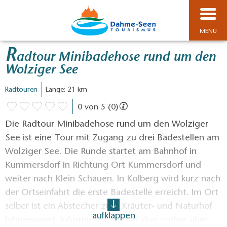
MENÜ
R
adtour Minibadehose rund um den
Wolziger See
Radtouren
Länge: 21 km
0 von 5 (0)
Die Radtour Minibadehose rund um den Wolziger
See ist eine Tour mit Zugang zu drei Badestellen am
Wolziger See. Die Runde startet am Bahnhof in
Kummersdorf in Richtung Ort Kummersdorf und
weiter nach Klein Schauen. In Kolberg wird kurz nach
der Ortseinfahrt die erste Badestelle erreicht. Im Ort
selber ist ein Abstecher zum Kräuter- und Naturhof
aufklappen
lohnenswert. Informieren sie sich aber vorher über