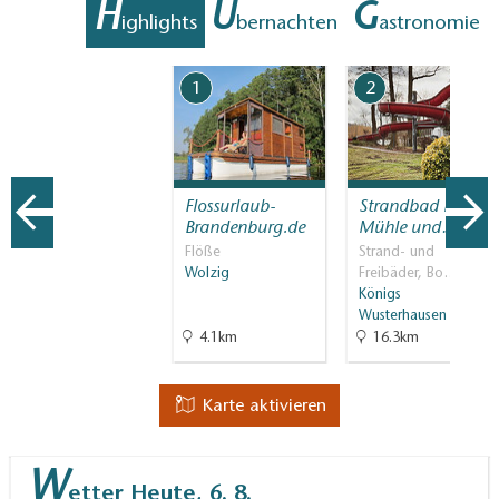
H
Ü
G
ighlights
bernachten
astronomie
1
2
Flossurlaub-
Strandbad Neue
Brandenburg.de
Mühle und…
Flöße
Strand- und
Wolzig
Freibäder, Bo…
Königs
Wusterhausen
4.1km
16.3km
Karte aktivieren
W
etter
Heute, 6. 8.