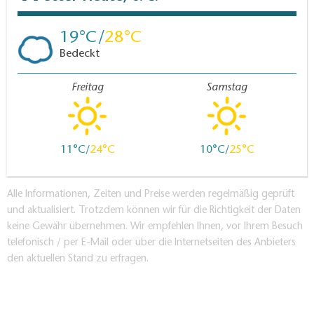
19
28
Bedeckt
Freitag
Samstag
11
24
10
25
Alle Informationen, Zeiten und Preise werden regelmäßig geprüft
und aktualisiert. Trotzdem können wir für die Richtigkeit der Daten
keine Gewähr übernehmen. Wir empfehlen Ihnen, vor Ihrem Besuch
telefonisch / per E-Mail oder über die Internetseiten des Anbieters
den aktuellen Stand zu erfragen.