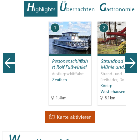
H
Ü
G
ighlights
bernachten
astronomie
1
2
Personenschifffah
Strandbad Neue
rt Rolf Fußwinkel
Mühle und…
Ausflugsschifffahrt
Strand- und
Zeuthen
Freibäder, Bo…
Königs
Wusterhausen
1.4km
8.1km
Karte aktivieren