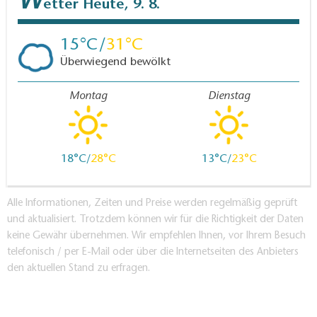
W
etter
Heute, 9. 8.
15
31
Überwiegend bewölkt
Montag
Dienstag
18
28
13
23
Alle Informationen, Zeiten und Preise werden regelmäßig geprüft
und aktualisiert. Trotzdem können wir für die Richtigkeit der Daten
keine Gewähr übernehmen. Wir empfehlen Ihnen, vor Ihrem Besuch
telefonisch / per E-Mail oder über die Internetseiten des Anbieters
den aktuellen Stand zu erfragen.