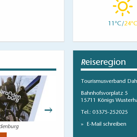
11
24
eiseregion
R
Tourismusverband Dah
Bahnhofsvorplatz 5
15711 Königs Wusterh
Tel.:
03375-252025
E-Mail schreiben
ndenburg
Lieblingsorte entdec