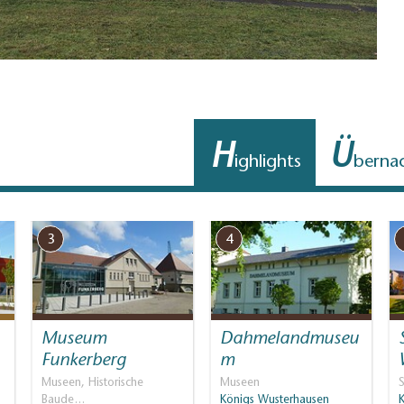
H
Ü
ighlights
berna
3
4
Museum
Dahmelandmuseu
Funkerberg
m
Museen, Historische
Museen
Baude…
Königs Wusterhausen