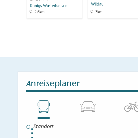
In der Luft
Wildau
Königs Wusterhausen
2.6km
3km
nreiseplaner
A
⋮