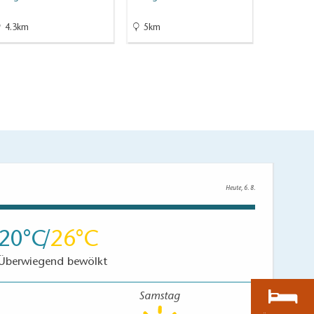
Wildau
4.3km
5km
5.2km
Heute, 6. 8.
20
26
Überwiegend bewölkt
Samstag