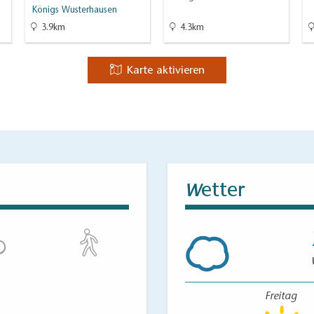
Königs Wusterhausen
3.9km
4.3km
Karte aktivieren
etter
W
Freitag