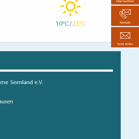
Übernachten
10
25
Kontakt
Seite teilen
me Seenland e.V.
ausen
ken - Brandenburg-Karte
T