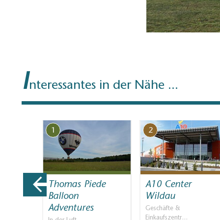
I
nteressantes in der Nähe ...
1
2
-
Thomas Piede
A10 Center
lle
Balloon
Wildau
Adventures
aßbäder,
Geschäfte &
Einkaufszentr…