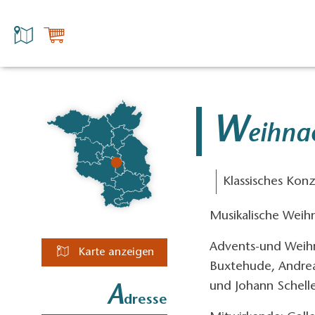
W
eihna
Klassisches Kon
Musikalische Weihn
Advents-und Weihn
Karte anzeigen
Buxtehude, Andre
und Johann Schelle
A
dresse