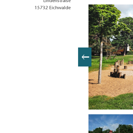
Lindenstraße
15732
Eichwalde
to: Petra Förster, Lizenz: Tourismusverband Dahme-Seenland e.V.