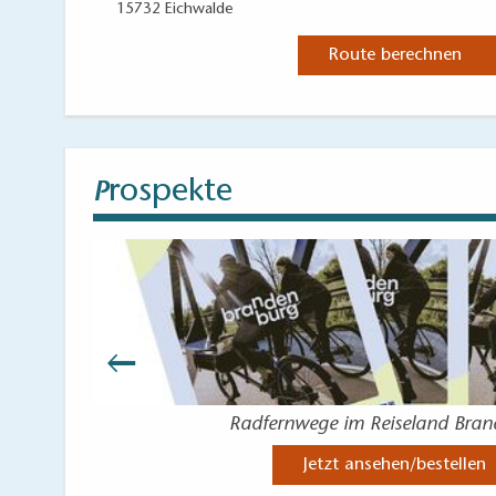
15732 Eichwalde
Route berechnen
rospekte
P
Radfernwege im Reiseland Bra
Jetzt ansehen/bestellen