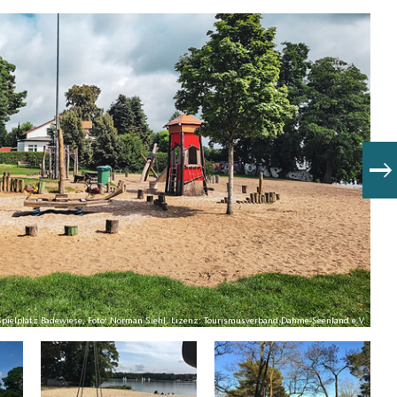
Spielplatz Badewiese, Foto: Norman Siehl, Lizenz: Tourismusverband Dahme-Seenland e.V.