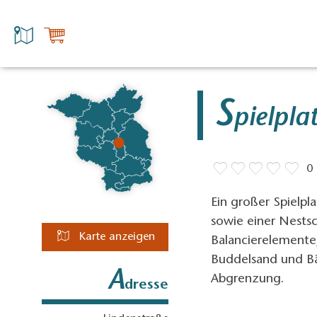
S
pielpla
0
Ein großer Spielpl
sowie einer Nests
Karte anzeigen
Balancierelemente, 
Buddelsand und Bä
A
Abgrenzung.
dresse