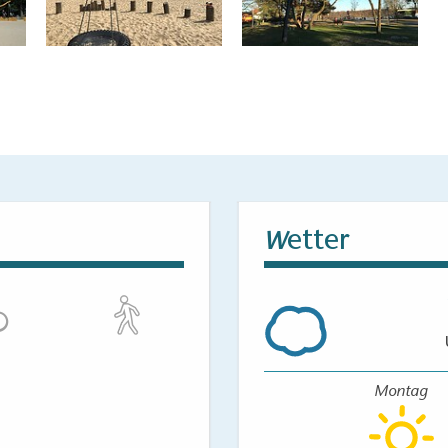
etter
W
Montag