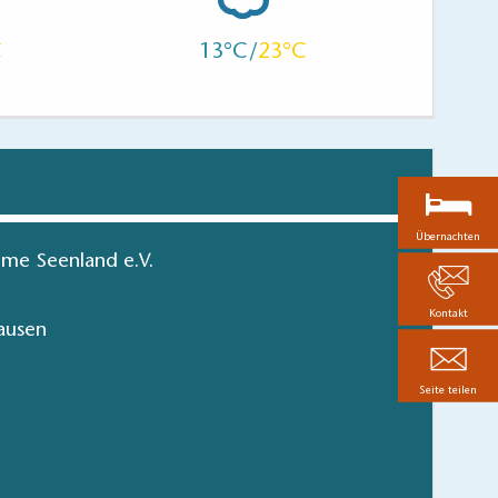
13
23
Übernachten
me Seenland e.V.
Kontakt
ausen
Seite teilen
en in Brandenburg
hen/bestellen