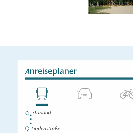
nreiseplaner
A
⋮
Lindenstraße