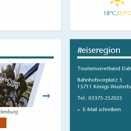
18
27
eiseregion
R
Tourismusverband Dah
Bahnhofsvorplatz 5
15711 Königs Wusterh
Tel.:
03375-252025
E-Mail schreiben
ndenburg
Parks und Gärt
Jetzt anse