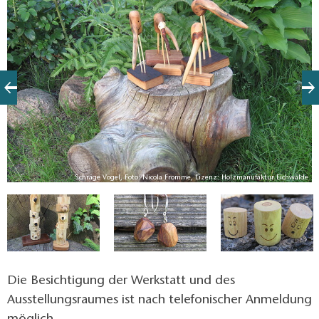
z:
Schräge Vögel, Foto: Nicola Fromme, Lizenz: Holzmanufaktur Eichwalde
e
Die Besichtigung der Werkstatt und des
Ausstellungsraumes ist nach telefonischer Anmeldung