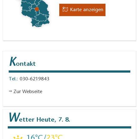
Karte anzeigen
K
ontakt
Tel.:
030-6219843
Zur Webseite
W
etter
Heute, 7. 8.
16
23