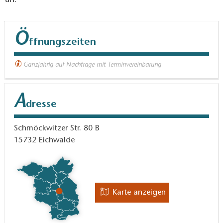
an.
Ö
ffnungszeiten
Ganzjährig auf Nachfrage mit Terminvereinbarung
A
dresse
Schmöckwitzer Str. 80 B
15732
Eichwalde
Karte anzeigen