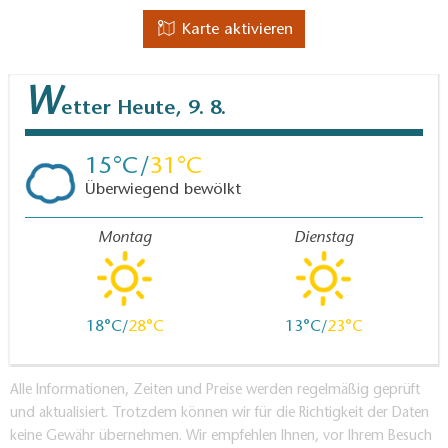
Karte aktivieren
W
etter
Heute, 9. 8.
15
31
Überwiegend bewölkt
Montag
Dienstag
18
28
13
23
Alle Informationen, Zeiten und Preise werden regelmäßig geprüft
und aktualisiert. Trotzdem können wir für die Richtigkeit der Daten
keine Gewähr übernehmen. Wir empfehlen Ihnen, vor Ihrem Besuch